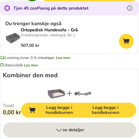
Tjen 45 zooPoeng på dette produktet
Du trenger kanskje også
Ortopedisk Hundesofa - Grå
Erstatningstrekk, mørkegrå, Str. L
507,00 kr
Levering innen 3-5 virkedager.
Les mer
Returvilkår
Les mer
Kombiner den med
Totalt
Legg begge i
Legg begge i
0,00 kr
handlekurven
handlekurven
se detaljer