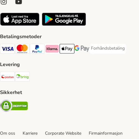
Betalingsmetoder
Forhåndsbetaling
Forhåndsbetaling Paym
Visa Payment Method
Mastercard Payment Method
PayPal Payment Method
Klarna Payment Method
Apple Pay Payment Method
Google Pay Payment Method
Levering
Posten Shipping Method
Bring Shipping Method
Sikkerhet
Security
Om oss
Karriere
Corporate Website
Firmainformasjon