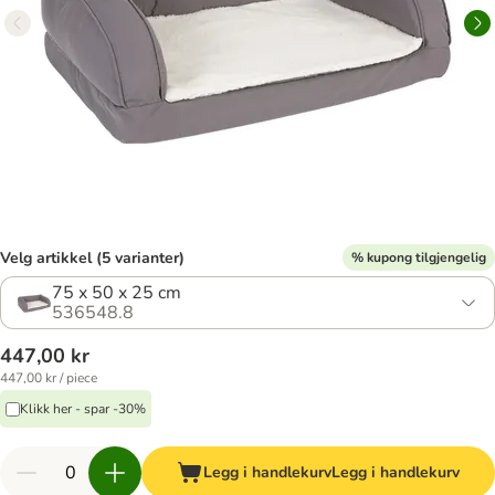
Velg artikkel (5 varianter)
% kupong tilgjengelig
75 x 50 x 25 cm
536548.8
447,00 kr
447,00 kr / piece
Klikk her - spar -30%
Legg i handlekurv
Legg i handlekurv