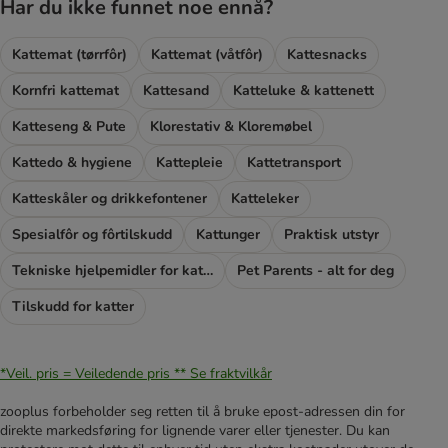
Har du ikke funnet noe ennå?
Kattemat (tørrfôr)
Kattemat (våtfôr)
Kattesnacks
Kornfri kattemat
Kattesand
Katteluke & kattenett
Katteseng & Pute
Klorestativ & Kloremøbel
Kattedo & hygiene
Kattepleie
Kattetransport
Katteskåler og drikkefontener
Katteleker
Spesialfôr og fôrtilskudd
Kattunger
Praktisk utstyr
Tekniske hjelpemidler for katter
Pet Parents - alt for deg
Tilskudd for katter
*Veil. pris = Veiledende pris **
Se fraktvilkår
zooplus forbeholder seg retten til å bruke epost-adressen din for
direkte markedsføring for lignende varer eller tjenester. Du kan