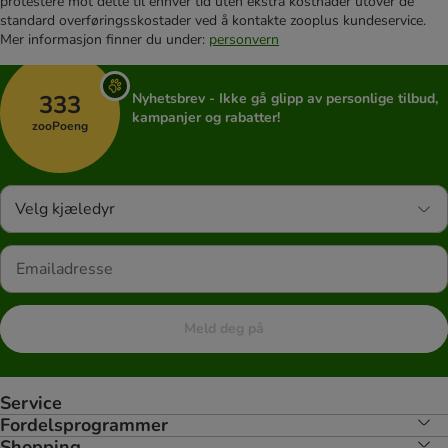
protestere mot dette til enhver tid uten ekstra kostnader utover de
standard overføringsskostader ved å kontakte zooplus kundeservice.
Mer informasjon finner du under:
personvern
333
Nyhetsbrev - Ikke gå glipp av personlige tilbud,
kampanjer og rabatter!
zooPoeng
Velg kjæledyr
Meld deg på
Service
Fordelsprogrammer
Shopping