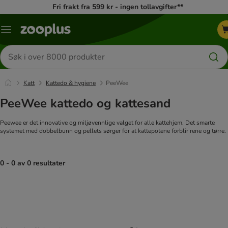
Fri frakt fra 599 kr - ingen tollavgifter**
Katalogmeny
Søk
etter
produkter
Katt
Kattedo & hygiene
PeeWee
PeeWee kattedo og kattesand
Peewee er det innovative og miljøvennlige valget for alle kattehjem. Det smarte
systemet med dobbelbunn og pellets sørger for at kattepotene forblir rene og tørre.
0 - 0 av 0 resultater
product items have been changed