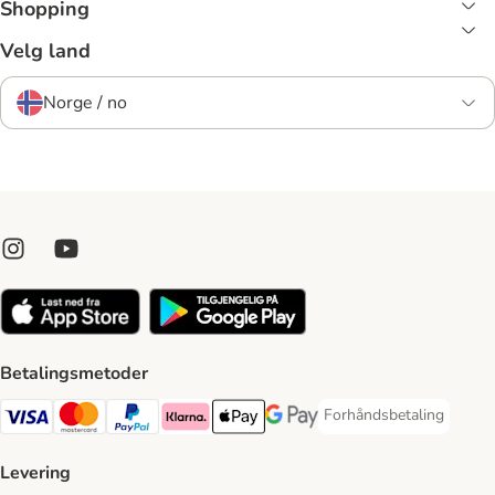
Shopping
Velg land
Norge / no
Betalingsmetoder
Forhåndsbetaling
Forhåndsbetaling Paym
Visa Payment Method
Mastercard Payment Method
PayPal Payment Method
Klarna Payment Method
Apple Pay Payment Method
Google Pay Payment Method
Levering