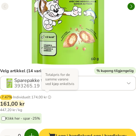
Velg artikkel (14 varianter)
% kupong tilgjengelig
Totalpris for de
samme varene
Sparepakke tunfisk (6 x 60 g)
ved kjøp enkeltvis
393265.19
-7.47%
Individuelt
174,00 kr
161,00 kr
447,20 kr / kg
Klikk her - spar -25%
Legg i handlekurv
Legg i handlekurv