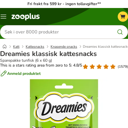
Fri frakt fra 599 kr - ingen tollavgifter**
Katalogmeny
Søk
etter
produkter
Katt
Kattesnacks
Knasende snacks
Dreamies klassisk kattesnack
Dreamies klassisk kattesnacks
Sparepakke tunfisk (6 x 60 g)
This is a stars rating area from zero to 5: 4.8/5
(
1579
)
Anmeld produktet