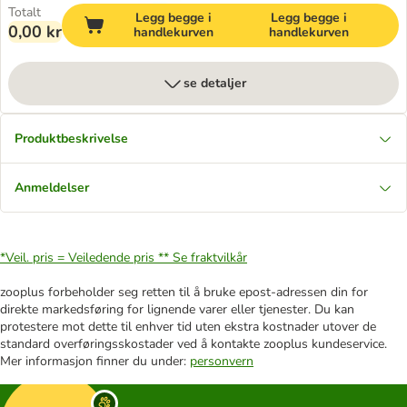
Totalt
Legg begge i
Legg begge i
0,00 kr
handlekurven
handlekurven
se detaljer
Produktbeskrivelse
Anmeldelser
*Veil. pris = Veiledende pris **
Se fraktvilkår
zooplus forbeholder seg retten til å bruke epost-adressen din for
direkte markedsføring for lignende varer eller tjenester. Du kan
protestere mot dette til enhver tid uten ekstra kostnader utover de
standard overføringsskostader ved å kontakte zooplus kundeservice.
Mer informasjon finner du under:
personvern