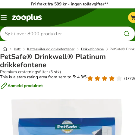
Fri frakt fra 599 kr - ingen tollavgifter**
Katalogmeny
Søk
etter
produkter
Katt
Katteskåler og drikkefontener
Drikkefontene
PetSafe® Drink
PetSafe® Drinkwell® Platinum
drikkefontene
Premium erstatningsfilter (3 stk)
This is a stars rating area from zero to 5: 4.3/5
(
1773
)
Anmeld produktet