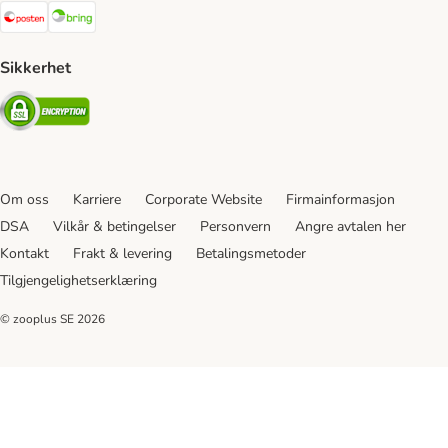
Posten Shipping Method
Bring Shipping Method
Sikkerhet
Security
Om oss
Karriere
Corporate Website
Firmainformasjon
DSA
Vilkår & betingelser
Personvern
Angre avtalen her
Kontakt
Frakt & levering
Betalingsmetoder
Tilgjengelighetserklæring
© zooplus SE
2026