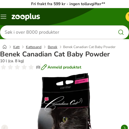
Fri frakt fra 599 kr - ingen tollavgifter**
Katalogmeny
Søk
etter
produkter
Katt
Kattesand
Benek
Benek Canadian Cat Baby Powder
Benek Canadian Cat Baby Powder
10 l (ca. 8 kg)
Anmeld produktet
(
0
)