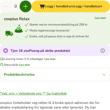
Legg i handlekurv
Legg i handlekurv
Les mer
zooplus Relax
Starter ved en minimumsbestilling på 299 kr
Motta regelmessige leveranser
Endre, sett på pause eller si opp til enhver tid
Tjen 16 zooPoeng på dette produktet
Levering innen 3-5 virkedager.
Les mer
Returvilkår
Les mer
Produktbeskrivelse
*Veil. pris = Veiledende pris **
Se fraktvilkår
zooplus forbeholder seg retten til å bruke epost-adressen din for
direkte markedsføring for lignende varer eller tjenester. Du kan