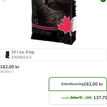
10 l (ca. 8 kg)
1904654.0
162,00 kr
16,20 kr / l
162,00 kr
Enkeltlevering
137,70
-15%