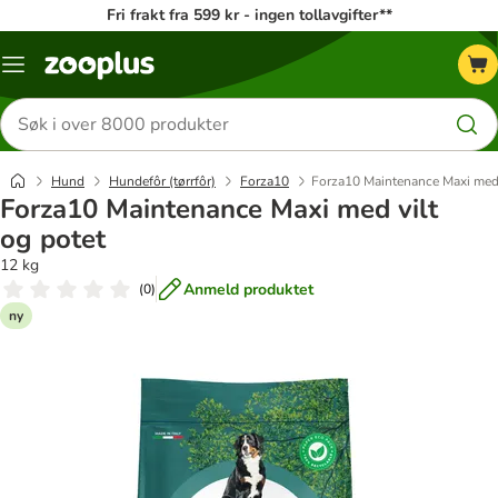
Fri frakt fra 599 kr - ingen tollavgifter**
Katalogmeny
Søk
etter
produkter
Hund
Hundefôr (tørrfôr)
Forza10
Forza10 Maintenance Maxi med 
Forza10 Maintenance Maxi med vilt
og potet
12 kg
Anmeld produktet
(
0
)
ny