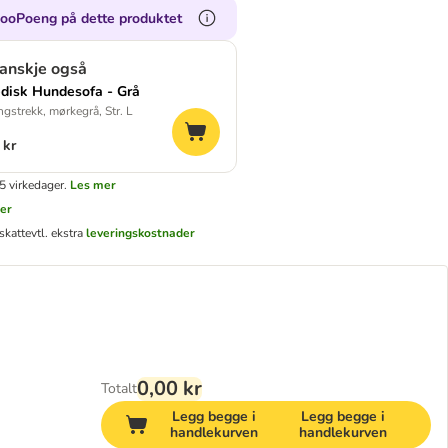
zooPoeng på dette produktet
kanskje også
disk Hundesofa - Grå
ngstrekk, mørkegrå, Str. L
 kr
5 virkedager.
Les mer
er
skatt
evtl. ekstra
leveringskostnader
0,00 kr
Totalt
Legg begge i
Legg begge i
handlekurven
handlekurven