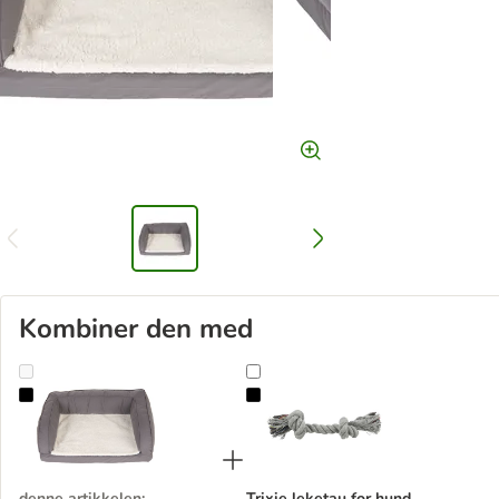
Kombiner den med
Ortopedisk Hundesofa - Grå
Trixie leketau for hund, grått
denne artikkelen
:
Trixie leketau for hund,