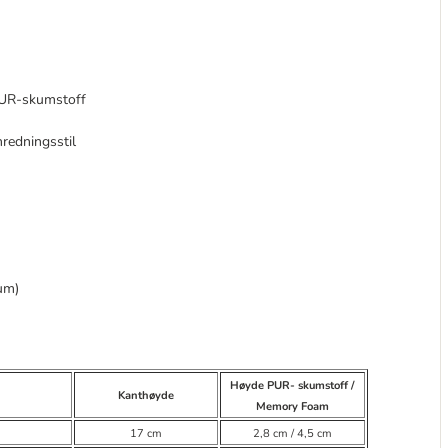
PUR-skumstoff
nredningsstil
um)
Høyde PUR- skumstoff /
Kanthøyde
Memory Foam
17 cm
2,8 cm / 4,5 cm