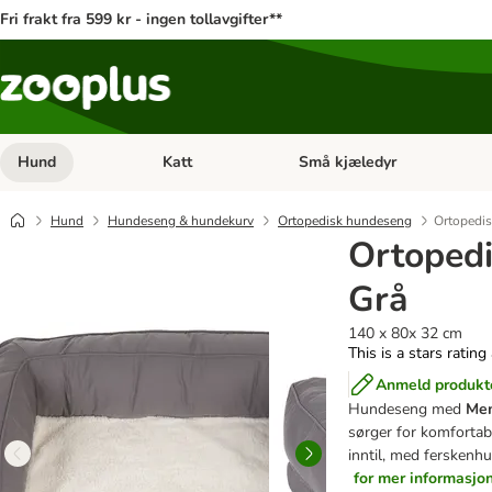
Fri frakt fra 599 kr - ingen tollavgifter**
Hund
Katt
Små kjæledyr
Åpne kategorimeny: Hund
Åpne kategorimeny: Katt
Hund
Hundeseng & hundekurv
Ortopedisk hundeseng
Ortopedis
Ortopedi
Grå
140 x 80x 32 cm
This is a stars rating
Anmeld produkt
Hundeseng med
Mem
sørger for komfortabe
inntil, med ferskenhu
for mer informasjo