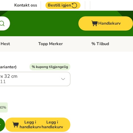
Kontakt oss
Bestill igjen
Handlekurv
Hest
Topp Merker
% Tilbud
ne kategorimeny: + Veterinærfôr
Åpne kategorimeny: Hest
Åpne kategorimeny: Top
varianter)
% kupong tilgjengelig
0x 32 cm
.11
-40%
Legg i
Legg i
handlekurv
handlekurv