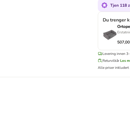
Tjen 118 
Du trenger 
Ortope
Erstatni
507,00
Levering innen 3-
Returvilkår
Les m
Alle priser inkludert 