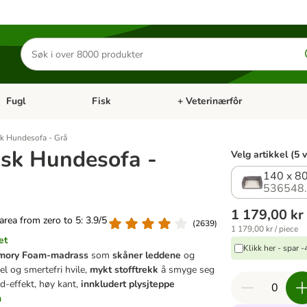
Søk
etter
produkter
Fugl
Fisk
+ Veterinærfôr
Åpne kategorimeny: Små kjæledyr
Åpne kategorimeny: Fugl
Åpne kategorimeny: Fisk
Åp
k Hundesofa - Grå
sk Hundesofa -
Velg artikkel (5 
140 x 8
536548
1 179,00 kr
 area from zero to 5: 3.9/5
(
2639
)
1 179,00 kr / piece
et
Klikk her - spar 
ory Foam-madrass
som
skåner leddene
og
l og smertefri hvile,
mykt stofftrekk
å smyge seg
d-effekt, høy kant,
innkludert plysjteppe
n