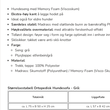
Hundeseng med Memory Foam (Viscoskum)
Ekstra-høy kant
å legge hodet på
Ideal også for eldre hunder
Særdeles stabil:
Madrass med støttende bunn av bærekraftig 
Høykvalitets overmaterial:
med attraktiv ferskenhud-effekt
Tidløst design: føyer seg i form og farge optimalt inn i enhver in
Sklisikker: takket være anti-skli-knotter
Farge
:
Seng: grå
Plysjteppe: elfenbein/grå
Material
:
Trekk, teppe: 100% Polyester
Madrass: Skumstoff (Polyurethan) / Memory-Foam (Visco-Sk
Størrelsestabell Ortopedisk Hundesofa - Grå:
Totalmål
Liggeflate
ca. L 75 x B 50 x H 25 cm
ca. L 57 x B 42 cm