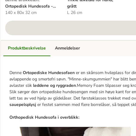
Ortopedisk Hundesofa -
grått
Grå
140 x 80x 32 cm
L 26 cm
Produktbeskrivelse
Anmeldelser
Denne
Ortopediske Hundesofaen
er en skånsom hvileplass for din
avlappende og smertefri søvn. "Minne-skumgummien" har blitt beny
avlaster slik
leddene og ryggraden
.Memory Foam tilpasser seg kr
Slik sørger den ortopediske hundesengen med sin høye kant for en
lett tas av ved hjelp av glidelåser. Det førsteklasses trekket med ov
sauepelsplysj
er festet sammen med flere borrelåser, så teppet skl
Orthopedisk Hundesofa i overblikk: