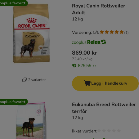
product items have been changed
ooplus favoritt
Royal Canin Rottweiler
Adult
12 kg
Vurdering: 5/5
(
1
)
869,00 kr
72,40 kr / kg
825,55 kr
2 varianter
Legg i handlekurv
ooplus favoritt
Eukanuba Breed Rottweiler
tørrfôr
12 kg
Ikket vurdert