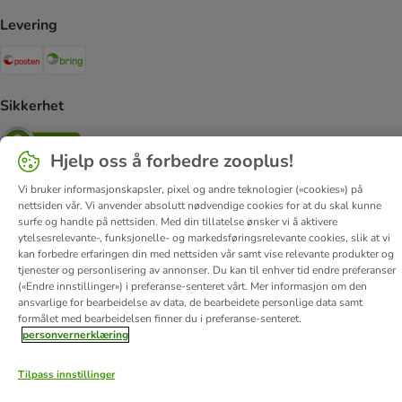
Levering
Posten Shipping Method
Bring Shipping Method
Sikkerhet
Security
Hjelp oss å forbedre zooplus!
Vi bruker informasjonskapsler, pixel og andre teknologier («cookies») på
nettsiden vår. Vi anvender absolutt nødvendige cookies for at du skal kunne
surfe og handle på nettsiden. Med din tillatelse ønsker vi å aktivere
Om oss
Karriere
Corporate Website
Firmainformasjon
ytelsesrelevante-, funksjonelle- og markedsføringsrelevante cookies, slik at vi
DSA
Vilkår & betingelser
Personvern
Angre avtalen her
kan forbedre erfaringen din med nettsiden vår samt vise relevante produkter og
tjenester og personlisering av annonser. Du kan til enhver tid endre preferanser
Kontakt
Frakt & levering
Betalingsmetoder
(«Endre innstillinger») i preferanse-senteret vårt. Mer informasjon om den
Tilgjengelighetserklæring
ansvarlige for bearbeidelse av data, de bearbeidete personlige data samt
formålet med bearbeidelsen finner du i preferanse-senteret.
© zooplus SE
2026
personvernerklæring
Tilpass innstillinger