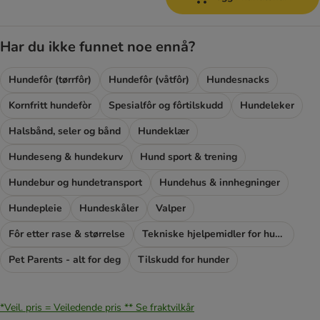
Har du ikke funnet noe ennå?
Hundefôr (tørrfôr)
Hundefôr (våtfôr)
Hundesnacks
Kornfritt hundefòr
Spesialfôr og fôrtilskudd
Hundeleker
Halsbånd, seler og bånd
Hundeklær
Hundeseng & hundekurv
Hund sport & trening
Hundebur og hundetransport
Hundehus & innhegninger
Hundepleie
Hundeskåler
Valper
Fôr etter rase & størrelse
Tekniske hjelpemidler for hunder
Pet Parents - alt for deg
Tilskudd for hunder
*Veil. pris = Veiledende pris **
Se fraktvilkår