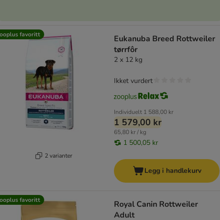
ooplus favoritt
Eukanuba Breed Rottweiler
tørrfôr
2 x 12 kg
Ikket vurdert
Individuelt
1 588,00 kr
1 579,00 kr
65,80 kr / kg
1 500,05 kr
2 varianter
Legg i handlekurv
ooplus favoritt
Royal Canin Rottweiler
Adult