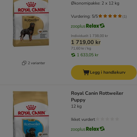
Økonomipakke: 2 x 12 kg
Vurdering: 5/5
(
1
)
Individuelt
1 738,00 kr
1 719,00 kr
71,60 kr / kg
1 633,05 kr
2 varianter
Legg i handlekurv
Royal Canin Rottweiler
Puppy
12 kg
Ikket vurdert