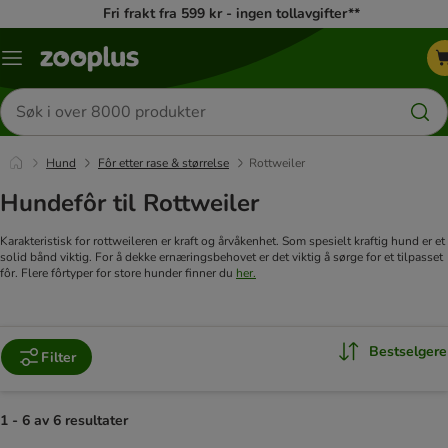
Fri frakt fra 599 kr - ingen tollavgifter**
Katalogmeny
Søk
etter
produkter
Hund
Fôr etter rase & størrelse
Rottweiler
Hundefôr til Rottweiler
Karakteristisk for rottweileren er kraft og årvåkenhet. Som spesielt kraftig hund er et
solid bånd viktig. For å dekke ernæringsbehovet er det viktig å sørge for et tilpasset
fôr. Flere fôrtyper for store hunder finner du
her.
Bestselgere
Filter
1 - 6 av 6 resultater