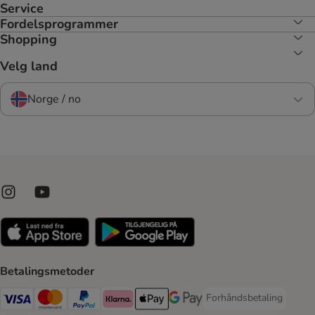
Service
Fordelsprogrammer
Shopping
Velg land
Norge / no
Betalingsmetoder
Forhåndsbetaling
Forhåndsbetaling Paym
Visa Payment Method
Mastercard Payment Method
PayPal Payment Method
Klarna Payment Method
Apple Pay Payment Method
Google Pay Payment Method