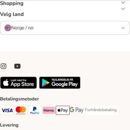
Shopping
Velg land
Norge / no
Betalingsmetoder
Forhåndsbetaling
Forhåndsbetaling Paym
Visa Payment Method
Mastercard Payment Method
PayPal Payment Method
Klarna Payment Method
Apple Pay Payment Method
Google Pay Payment Method
Levering