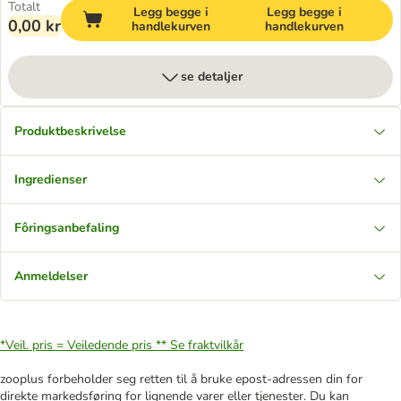
Totalt
Legg begge i
Legg begge i
0,00 kr
handlekurven
handlekurven
se detaljer
Produktbeskrivelse
Ingredienser
Fôringsanbefaling
Anmeldelser
*Veil. pris = Veiledende pris **
Se fraktvilkår
zooplus forbeholder seg retten til å bruke epost-adressen din for
direkte markedsføring for lignende varer eller tjenester. Du kan