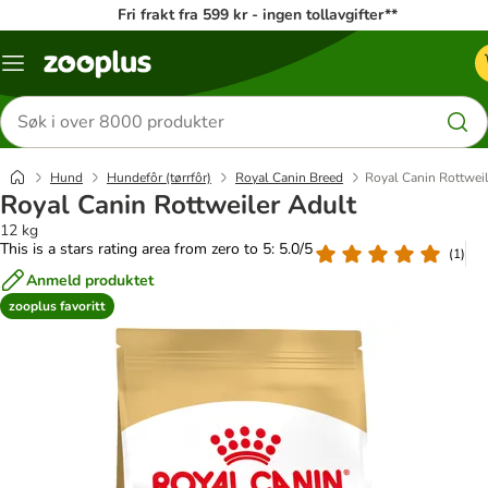
Fri frakt fra 599 kr - ingen tollavgifter**
Katalogmeny
Søk
etter
produkter
Hund
Hundefôr (tørrfôr)
Royal Canin Breed
Royal Canin Rottweil
Royal Canin Rottweiler Adult
12 kg
This is a stars rating area from zero to 5: 5.0/5
(
1
)
Anmeld produktet
zooplus favoritt