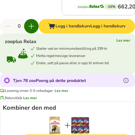
662,20
-15%
Legg i handlekurv
Legg i handlekurv
Les mer
zooplus Relax
Starter ved en minimumsbestilling på 299 kr
Motta regelmessige leveranser
Endre, sett på pause eller si opp til enhver tid
Tjen 78 zooPoeng på dette produktet
Levering innen 3-5 virkedager.
Les mer
Returvilkår
Les mer
Kombiner den med