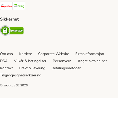
Posten Shipping Method
Bring Shipping Method
Sikkerhet
Security
Om oss
Karriere
Corporate Website
Firmainformasjon
DSA
Vilkår & betingelser
Personvern
Angre avtalen her
Kontakt
Frakt & levering
Betalingsmetoder
Tilgjengelighetserklæring
© zooplus SE
2026