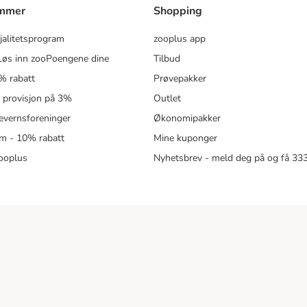
ammer
Shopping
jalitetsprogram
zooplus app
øs inn zooPoengene dine
Tilbud
% rabatt
Prøvepakker
- provisjon på 3%
Outlet
revernsforeninger
Økonomipakker
m - 10% rabatt
Mine kuponger
zooplus
Nyhetsbrev - meld deg på og få 3