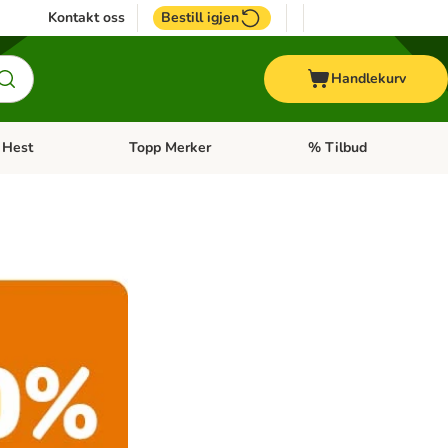
Kontakt oss
Bestill igjen
Handlekurv
Hest
Topp Merker
% Tilbud
ne kategorimeny: + Veterinærfôr
Åpne kategorimeny: Hest
Åpne kategorimeny: Top