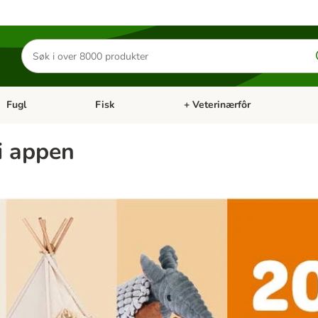
Søk
etter
produkter
Fugl
Fisk
+ Veterinærfôr
Åpne kategorimeny: Små kjæledyr
Åpne kategorimeny: Fugl
Åpne kategorimeny: Fisk
Åp
i appen