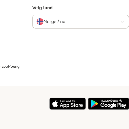
Velg land
Norge / no
33 zooPoeng