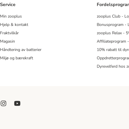
Service
Fordelsprogr
Min zooplus
zooplus Club - Lo
Hjelp & kontakt
Bonusprogram - L
Fraktvilkår
zooplus Relax - 5
Magasin
Affiliateprogram 
Håndtering av batterier
10% rabatt til dy
Miljø og bærekraft
Oppdretterprogra
Dyrevelferd hos 