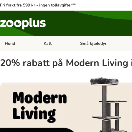
Fri frakt fra 599 kr - ingen tollavgifter**
Hund
Katt
Små kjæledyr
Åpne kategorimeny: Hund
Åpne kategorimeny: Katt
20% rabatt på Modern Living 