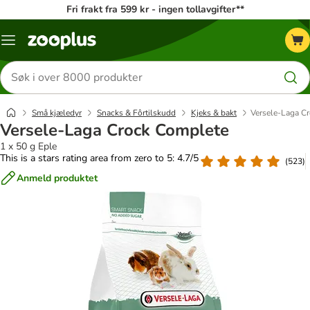
Fri frakt fra 599 kr - ingen tollavgifter**
Katalogmeny
Søk
etter
produkter
Små kjæledyr
Snacks & Fôrtilskudd
Kjeks & bakt
Versele-Laga C
Versele-Laga Crock Complete
1 x 50 g Eple
This is a stars rating area from zero to 5: 4.7/5
(
523
)
Anmeld produktet