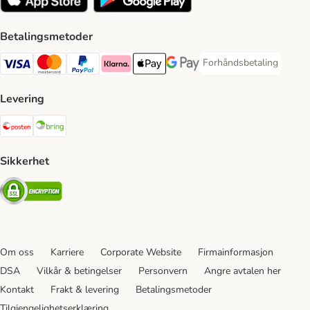
Betalingsmetoder
Forhåndsbetaling
Forhåndsbetaling Paym
Visa Payment Method
Mastercard Payment Method
PayPal Payment Method
Klarna Payment Method
Apple Pay Payment Method
Google Pay Payment Method
Levering
Posten Shipping Method
Bring Shipping Method
Sikkerhet
Security
Om oss
Karriere
Corporate Website
Firmainformasjon
DSA
Vilkår & betingelser
Personvern
Angre avtalen her
Kontakt
Frakt & levering
Betalingsmetoder
Tilgjengelighetserklæring