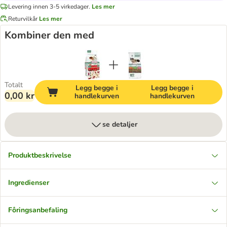
Levering innen 3-5 virkedager.
Les mer
Returvilkår
Les mer
Kombiner den med
Totalt
Legg begge i
Legg begge i
0,00 kr
handlekurven
handlekurven
se detaljer
Produktbeskrivelse
Ingredienser
Fôringsanbefaling