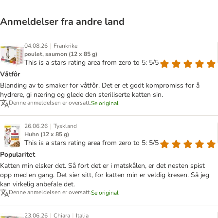
Anmeldelser fra andre land
|
04.08.26
Frankrike
poulet, saumon (12 x 85 g)
This is a stars rating area from zero to 5: 5/5
Våtfôr
Blanding av to smaker for våtfôr. Det er et godt kompromiss for å
hydrere, gi næring og glede den steriliserte katten sin.
Denne anmeldelsen er oversatt.
Se original
|
26.06.26
Tyskland
Huhn (12 x 85 g)
This is a stars rating area from zero to 5: 5/5
Popularitet
Katten min elsker det. Så fort det er i matskålen, er det nesten spist
opp med en gang. Det sier sitt, for katten min er veldig kresen. Så jeg
kan virkelig anbefale det.
Denne anmeldelsen er oversatt.
Se original
|
|
23.06.26
Chiara
Italia