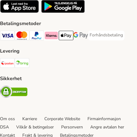
Betalingsmetoder
Forhåndsbetaling
Forhåndsbetaling Paym
Visa Payment Method
Mastercard Payment Method
PayPal Payment Method
Klarna Payment Method
Apple Pay Payment Method
Google Pay Payment Method
Levering
Posten Shipping Method
Bring Shipping Method
Sikkerhet
Security
Om oss
Karriere
Corporate Website
Firmainformasjon
DSA
Vilkår & betingelser
Personvern
Angre avtalen her
Kontakt
Frakt & levering
Betalingsmetoder