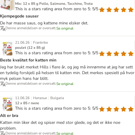
Mix: 12 x 85 g Pollo, Salmone, Tacchino, Trota
This is a stars rating area from zero to 5: 5/5
Kjempegode sauser
De har masse saus, og kattene mine elsker det.
Denne anmeldelsen er oversatt.
Se original
|
21.06.26
Frankrike
poulet (12 x 85 g)
This is a stars rating area from zero to 5: 5/5
Beste kvalitet for katten min
Jeg har brukt merket Hills i flere år, og jeg må innrømme at jeg har sett
en tydelig forskjell på helsen til katten min. Det merkes spesielt på hvor
myk pelsen hans har blitt.
Denne anmeldelsen er oversatt.
Se original
|
|
11.06.26
Наталья
Bulgaria
12 x 85 г пиле
This is a stars rating area from zero to 5: 5/5
Alt er bra
Katten min liker det og spiser med stor glede, og det er ikke noe
problem.
Denne anmeldelsen er oversatt.
Se original