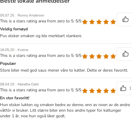
Beste lokale anmeldelser
|
05.07.25
Ronny Andersen
This is a stars rating area from zero to 5: 5/5
Veldig fornøyd
Pus elsker smaken og ble merkbart slankere
|
16.05.20
Kveine
This is a stars rating area from zero to 5: 5/5
Populær
Store biter med god saus mener våre to katter. Dette er deres favoritt.
|
08.04.19
Merethe Dahl
1
This is a stars rating area from zero to 5: 5/5
En stor favoritt!
Hun elsker lukten og smaken bedre av denne, enn av noen av de andre
våtfór vi bruker. Litt større biter enn hos andre typer for kattunger
under 1 år, noe hun også liker godt.