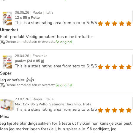
|
|
06.05.26
Paola
Italia
12 x 85 g Pollo
This is a stars rating area from zero to 5: 5/5
Utmerket
Flott produkt Veldig populært hos mine fire katter
Denne anmeldelsen er oversatt.
Se original
|
28.04.26
Frankrike
poulet (24 x 85 g)
This is a stars rating area from zero to 5: 5/5
Super
Jeg anbefaler 👍👍
Denne anmeldelsen er oversatt.
Se original
|
|
23.02.26
Roger
Italia
Mix: 12 x 85 g Pollo, Salmone, Tacchino, Trota
This is a stars rating area from zero to 5: 5/5
Mina
Jeg kjøpte blandingspakken for å teste ut hvilken hun kanskje liker best.
Men jeg merker ingen forskjell, hun spiser alle. Så godkjent, jeg