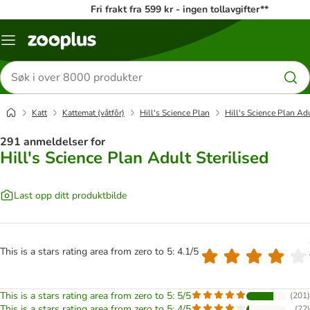
Fri frakt fra 599 kr - ingen tollavgifter**
Katalogmeny
Søk
etter
produkter
Katt
Kattemat (våtfôr)
Hill's Science Plan
Hill's Science Plan Adu
291 anmeldelser for
Hill's Science Plan Adult Sterilised
Last opp ditt produktbilde
This is a stars rating area from zero to 5: 4.1/5
This is a stars rating area from zero to 5: 5/5
(
201
)
This is a stars rating area from zero to 5: 4/5
(
22
)