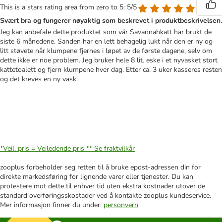
This is a stars rating area from zero to 5: 5/5
Svært bra og fungerer nøyaktig som beskrevet i produktbeskrivelsen.
Jeg kan anbefale dette produktet som vår Savannahkatt har brukt de
siste 6 månedene. Sanden har en lett behagelig lukt når den er ny og
litt støvete når klumpene fjernes i løpet av de første dagene, selv om
dette ikke er noe problem. Jeg bruker hele 8 lit. eske i et nyvasket stort
kattetoalett og fjern klumpene hver dag. Etter ca. 3 uker kasseres resten
og det kreves en ny vask.
*Veil. pris = Veiledende pris **
Se fraktvilkår
zooplus forbeholder seg retten til å bruke epost-adressen din for
direkte markedsføring for lignende varer eller tjenester. Du kan
protestere mot dette til enhver tid uten ekstra kostnader utover de
standard overføringsskostader ved å kontakte zooplus kundeservice.
Mer informasjon finner du under:
personvern