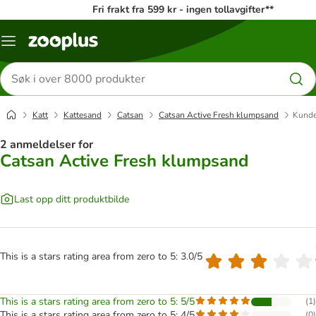
Fri frakt fra 599 kr - ingen tollavgifter**
Katalogmeny
Søk
etter
produkter
Katt
Kattesand
Catsan
Catsan Active Fresh klumpsand
Kunde
2 anmeldelser for
Catsan Active Fresh klumpsand
Last opp ditt produktbilde
This is a stars rating area from zero to 5: 3.0/5
This is a stars rating area from zero to 5: 5/5
(
1
)
This is a stars rating area from zero to 5: 4/5
(
0
)