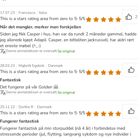
|
|
17.07.23
Francesca
Italia
2
This is a stars rating area from zero to 5: 5/5
Når det mangler, merker man forskjellen
Siden jeg fikk Casper i hus, han var da rundt 2 måneder gammel, hadde
jeg allerede kjøpt Adapil. Casper, en bitteliten jackrussell, har aldri rørt
et eneste møbel (^_-)
Denne anmeldelsen er oversatt.
Se original
|
|
28.03.23
Majbritt Egebirk
Danmark
This is a stars rating area from zero to 5: 5/5
Fantastisk
Det fungerer på vår Golden 🤗
Denne anmeldelsen er oversatt.
Se original
|
|
25.11.22
Dorthe R
Danmark
This is a stars rating area from zero to 5: 5/5
Fungerer fantastisk
Fungerer fantastisk på min storpuddel (nå 4 år) i forbindelse med
stressende perioder (jul, flytting, langvarig sykdom og nye individer i