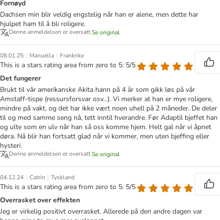
Fornøyd
Dachsen min blir veldig engstelig når han er alene, men dette har
hjulpet ham til å bli roligere.
Denne anmeldelsen er oversatt.
Se original
|
|
08.01.25
Manuella
Frankrike
This is a stars rating area from zero to 5: 5/5
Det fungerer
Brukt til vår amerikanske Akita hann på 4 år som gikk løs på vår
Amstaff-tispe (ressursforsvar osv...). Vi merker at han er mye roligere,
mindre på vakt, og det har ikke vært noen uhell på 2 måneder. De deler
til og med samme seng nå, tett inntil hverandre. Før Adaptil bjeffet han
og ulte som en ulv når han så oss komme hjem. Helt gal når vi åpnet
døra. Nå blir han fortsatt glad når vi kommer, men uten bjeffing eller
hysteri.
Denne anmeldelsen er oversatt.
Se original
|
|
04.12.24
Catrin
Tyskland
This is a stars rating area from zero to 5: 5/5
Overrasket over effekten
Jeg er virkelig positivt overrasket. Allerede på den andre dagen var