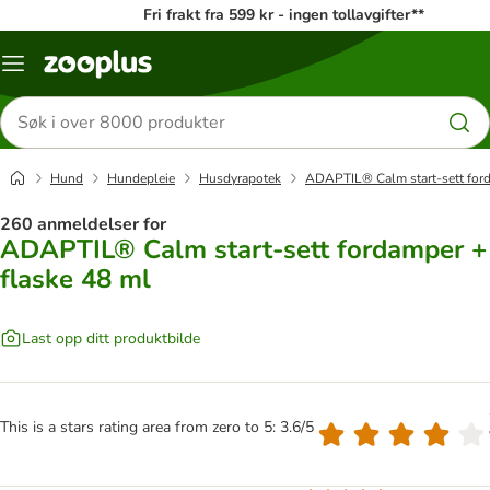
Fri frakt fra 599 kr - ingen tollavgifter**
Katalogmeny
Søk
etter
produkter
Hund
Hundepleie
Husdyrapotek
ADAPTIL® Calm start-sett ford
260 anmeldelser for
ADAPTIL® Calm start-sett fordamper +
flaske 48 ml
Last opp ditt produktbilde
This is a stars rating area from zero to 5: 3.6/5