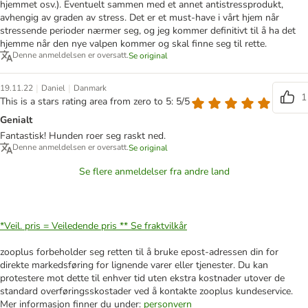
hjemmet osv.). Eventuelt sammen med et annet antistressprodukt,
avhengig av graden av stress. Det er et must-have i vårt hjem når
stressende perioder nærmer seg, og jeg kommer definitivt til å ha det
hjemme når den nye valpen kommer og skal finne seg til rette.
Denne anmeldelsen er oversatt.
Se original
|
|
19.11.22
Daniel
Danmark
1
This is a stars rating area from zero to 5: 5/5
Genialt
Fantastisk! Hunden roer seg raskt ned.
Denne anmeldelsen er oversatt.
Se original
Se flere anmeldelser fra andre land
*Veil. pris = Veiledende pris **
Se fraktvilkår
zooplus forbeholder seg retten til å bruke epost-adressen din for
direkte markedsføring for lignende varer eller tjenester. Du kan
protestere mot dette til enhver tid uten ekstra kostnader utover de
standard overføringsskostader ved å kontakte zooplus kundeservice.
Mer informasjon finner du under:
personvern