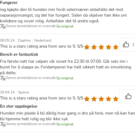
Fungerer
Jeg kjøpte den til hunden min fordi veterinæren anbefalte det mot
separasjonsangst, og det har fungert. Siden da skjelver han ikke om
kveldene og sover rolig. Anbefaler det til andre også.
Denne anmeldelsen er oversatt.
Se original
|
|
08.05.24
Daphne
Nederland
1
This is a stars rating area from zero to 5: 5/5
Bench er fantastisk
Fra første natt har valpen vår sovet fra 22:30 til 07:00. Går selv inn i
buret for å slappe av. Fordamperen har helt sikkert hatt en innvirkning
på dette.
Denne anmeldelsen er oversatt.
Se original
|
29.04.24
Spania
This is a stars rating area from zero to 5: 5/5
En stor oppdagelse
Hunden min pleide å bli dårlig hver gang vi dro på ferie, men nå kan han
bli hjemme helt rolig og blir ikke syk.
Denne anmeldelsen er oversatt.
Se original