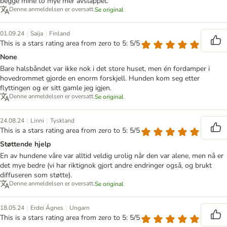
begge mine to mye mer avslappet.
Denne anmeldelsen er oversatt.
Se original
|
|
01.09.24
Saija
Finland
This is a stars rating area from zero to 5: 5/5
None
Bare halsbåndet var ikke nok i det store huset, men én fordamper i
hovedrommet gjorde en enorm forskjell. Hunden kom seg etter
flyttingen og er sitt gamle jeg igjen.
Denne anmeldelsen er oversatt.
Se original
|
|
24.08.24
Linni
Tyskland
This is a stars rating area from zero to 5: 5/5
Støttende hjelp
En av hundene våre var alltid veldig urolig når den var alene, men nå er
det mye bedre (vi har riktignok gjort andre endringer også, og brukt
diffuseren som støtte).
Denne anmeldelsen er oversatt.
Se original
|
|
18.05.24
Erdei Ágnes
Ungarn
This is a stars rating area from zero to 5: 5/5