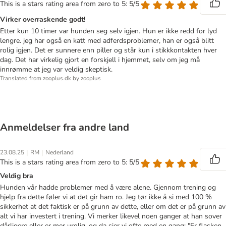
This is a stars rating area from zero to 5: 5/5
Virker overraskende godt!
Etter kun 10 timer var hunden seg selv igjen. Hun er ikke redd for lyd
lengre. jeg har også en katt med adferdsproblemer, han er også blitt
rolig igjen. Det er sunnere enn piller og står kun i stikkkontakten hver
dag. Det har virkelig gjort en forskjell i hjemmet, selv om jeg må
innrømme at jeg var veldig skeptisk.
Translated from zooplus.dk by zooplus
Anmeldelser fra andre land
|
|
23.08.25
RM
Nederland
This is a stars rating area from zero to 5: 5/5
Veldig bra
Hunden vår hadde problemer med å være alene. Gjennom trening og
hjelp fra dette føler vi at det gir ham ro. Jeg tør ikke å si med 100 %
sikkerhet at det faktisk er på grunn av dette, eller om det er på grunn av
alt vi har investert i trening. Vi merker likevel noen ganger at han sover
dårligere eller er mer urolig, og da sier vi ofte med en gang: "Er flasken