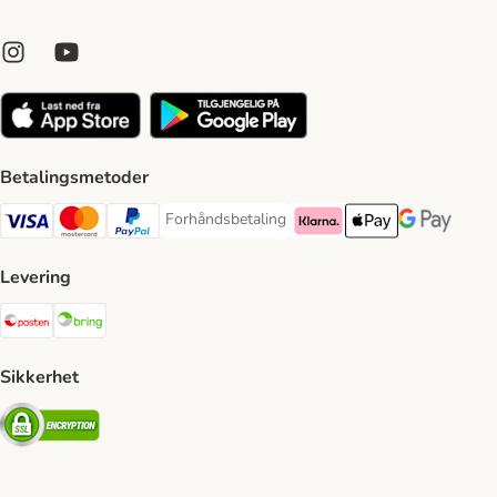
Betalingsmetoder
Forhåndsbetaling
Forhåndsbetaling Payment Method
Visa Payment Method
Mastercard Payment Method
PayPal Payment Method
Klarna Payment Method
Apple Pay Payment 
Google Pay P
Levering
Posten Shipping Method
Bring Shipping Method
Sikkerhet
Security