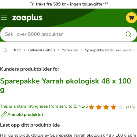
Fri frakt fra 599 kr - ingen tollavgifter**
Katalogmeny
Søk
etter
produkter
Katt
Kattemat (våtfôr)
Yarrah Bio
Sparepakke Yarrah økologisk 48
Kunders produktbilder for
Sparepakke Yarrah økologisk 48 x 100
g
This is a stars rating area from zero to 5: 4.1/5
(
115
)
Anmeld produktet
Last opp ditt produktbilde
Har du et produktbilde av Sparepakke Yarrah økologisk 48 x 100 g som