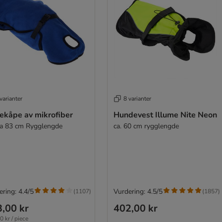
varianter
8 varianter
ekåpe av mikrofiber
Hundevest Illume Nite Neon
ca 83 cm Rygglengde
ca. 60 cm rygglengde
ring: 4.4/5
Vurdering: 4.5/5
(
1107
)
(
1857
)
,00 kr
402,00 kr
0 kr / piece