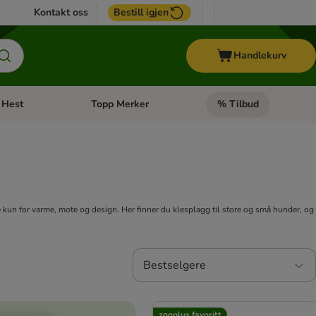
Kontakt oss
Bestill igjen
Handlekurv
Hest
Topp Merker
% Tilbud
ne kategorimeny: + Veterinærfôr
Åpne kategorimeny: Hest
Åpne kategorimeny: Top
 kun for varme, mote og design. Her finner du klesplagg til store og små hunder, og
Bestselgere
zooplus favoritt