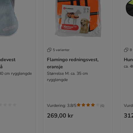
5 varianter
8 
ndevest
Flamingo redningsvest,
Hun
rå
oransje
ca. 
 30 cm rygglengde
Størrelse M: ca. 35 cm
rygglengde
Vurdering: 3.8/5
Vurde
(
6
)
269,00 kr
312