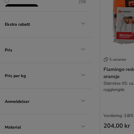
(
18
)
Ekstra rabatt
zooplus favoritt
Pris
5 varianter
Flamingo red
Pris per kg
oransje
Størrelse XS: ca
rygglengde
Anmeldelser
Vurdering: 3.8/5
204,00 kr
Material