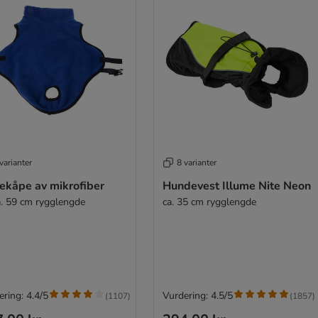
varianter
8 varianter
ekåpe av mikrofiber
Hundevest Illume Nite Neon
a. 59 cm rygglengde
ca. 35 cm rygglengde
ring: 4.4/5
Vurdering: 4.5/5
(
1107
)
(
1857
)