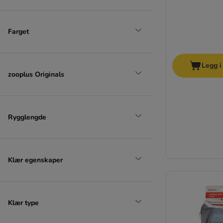
Farget
Legg i
zooplus Originals
Rygglengde
Klær egenskaper
Klær type