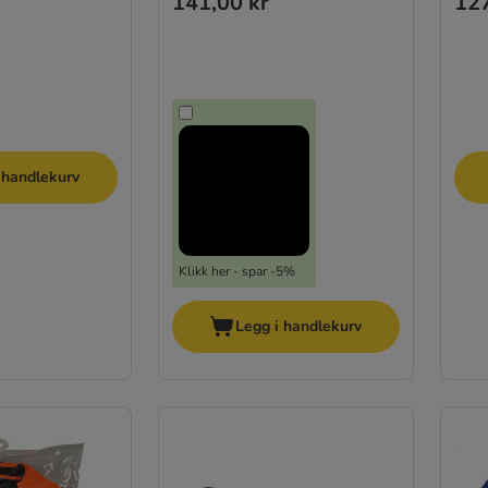
141,00 kr
127
 handlekurv
Klikk her - spar -5%
Legg i handlekurv