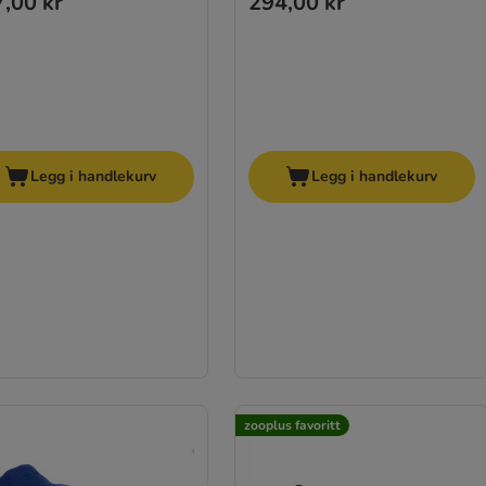
,00 kr
294,00 kr
Legg i handlekurv
Legg i handlekurv
zooplus favoritt