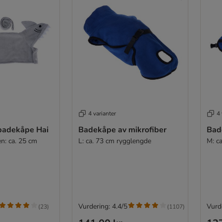
4 varianter
4 
badekåpe Hai
Badekåpe av mikrofiber
Bad
n: ca. 25 cm
L: ca. 73 cm rygglengde
M: c
Vurdering: 4.4/5
Vurde
(
23
)
(
1107
)