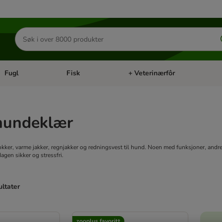
Søk
etter
produkter
Fugl
Fisk
+ Veterinærfôr
Åpne kategorimeny: Små kjæledyr
Åpne kategorimeny: Fugl
Åpne kategorimeny: Fisk
Åp
 hundeklær
kker, varme jakker, regnjakker og redningsvest til hund. Noen med funksjoner, andre
agen sikker og stressfri.
ultater
ve been changed
zooplus favoritt