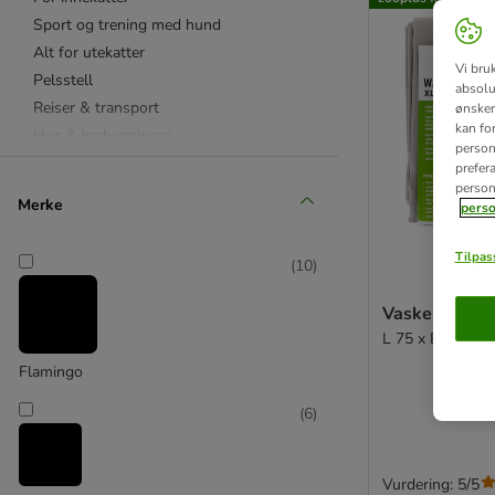
Sport og trening med hund
Alt for utekatter
Vi bru
Pelsstell
absolu
Reiser & transport
ønsker 
kan fo
Hus & innhegninger
personl
Alt for sykkelsesongen
prefer
person
Tilbehør for varme sommerdager!
Merke
perso
Tilpass
(
10
)
Vaskepose X
L 75 x B 80 cm
Flamingo
(
6
)
Vurdering: 5/5