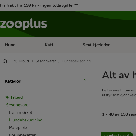
Fri frakt fra 599 kr - ingen tollavgifter**
Hund
Katt
Små kjæledyr
Åpne kategorimeny: Hund
Åpne kategorimeny: Katt
% Tilbud
Sesongvarer
Hundebekledning
Alt av
Kategori
Refleksvest, hundeso
utstyr som gjør hverd
% Tilbud
Sesongvarer
Lys i mørket
1 - 48 av 150 res
Hundebekledning
Potepleie
product items ha
For innekatter
zooplus favoritt