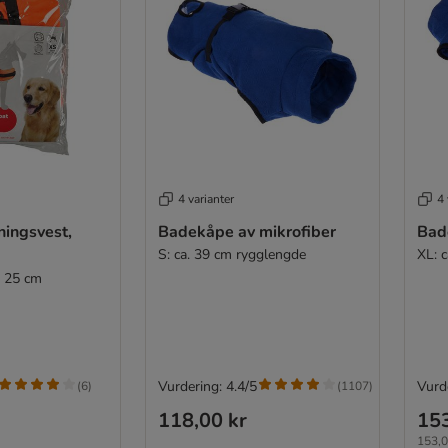
4 varianter
4 
ningsvest,
Badekåpe av mikrofiber
Bad
S: ca. 39 cm rygglengde
XL: 
. 25 cm
Vurdering: 4.4/5
Vurde
(
6
)
(
1107
)
118,00 kr
153
153,0