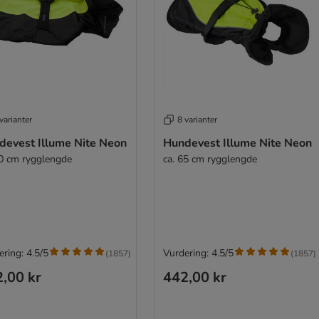
varianter
8 varianter
devest Illume Nite Neon
Hundevest Illume Nite Neon
40 cm rygglengde
ca. 65 cm rygglengde
ring: 4.5/5
Vurdering: 4.5/5
(
1857
)
(
1857
)
,00 kr
442,00 kr