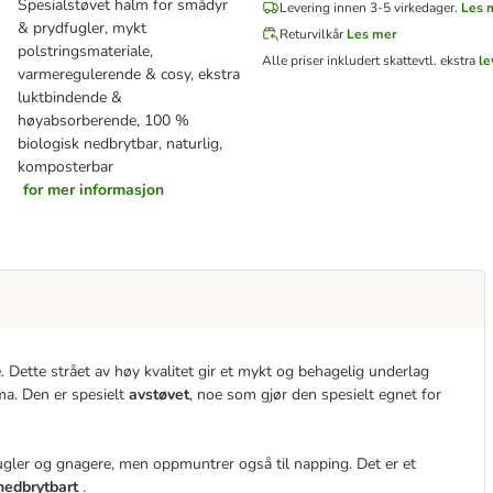
Spesialstøvet halm for smådyr
Levering innen 3-5 virkedager.
Les 
& prydfugler, mykt
Returvilkår
Les mer
polstringsmateriale,
Alle priser inkludert skatt
evtl. ekstra
le
varmeregulerende & cosy, ekstra
luktbindende &
høyabsorberende, 100 %
biologisk nedbrytbar, naturlig,
komposterbar
for mer informasjon
 Dette strået av høy kvalitet gir et mykt og behagelig underlag
ma. Den er spesielt
avstøvet
, noe som gjør den spesielt egnet for
gler og gnagere, men oppmuntrer også til napping. Det er et
nedbrytbart
.