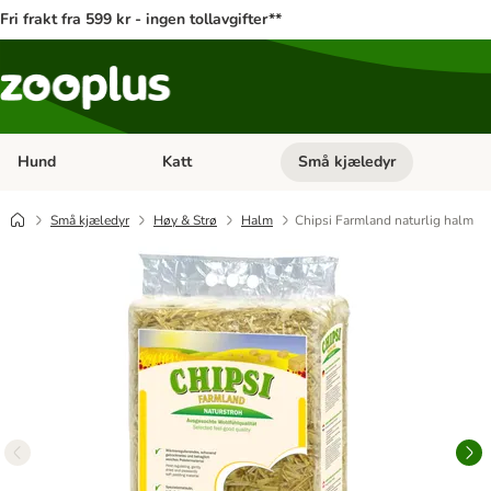
Fri frakt fra 599 kr - ingen tollavgifter**
Hund
Katt
Små kjæledyr
Åpne kategorimeny: Hund
Åpne kategorimeny: Katt
Små kjæledyr
Høy & Strø
Halm
Chipsi Farmland naturlig halm