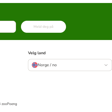
Meld deg på
Velg land
Norge / no
33 zooPoeng