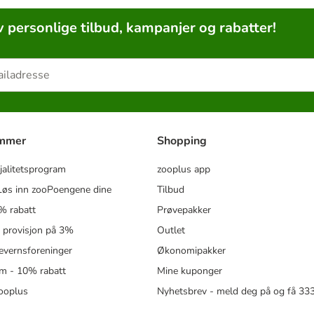
v personlige tilbud, kampanjer og rabatter!
ammer
Shopping
jalitetsprogram
zooplus app
øs inn zooPoengene dine
Tilbud
% rabatt
Prøvepakker
- provisjon på 3%
Outlet
revernsforeninger
Økonomipakker
m - 10% rabatt
Mine kuponger
zooplus
Nyhetsbrev - meld deg på og få 3