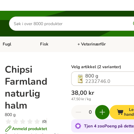
Søk
etter
produkter
Fugl
Fisk
+ Veterinærfôr
Åpne kategorimeny: Små kjæledyr
Åpne kategorimeny: Fugl
Åpne kategorimeny: Fisk
Åp
Chipsi
Velg artikkel (2 varianter)
800 g
Farmland
2232746.0
naturlig
38,00 kr
47,50 kr / kg
halm
Le
hand
800 g
(
0
)
Tjen 4 zooPoeng på dette
Anmeld produktet