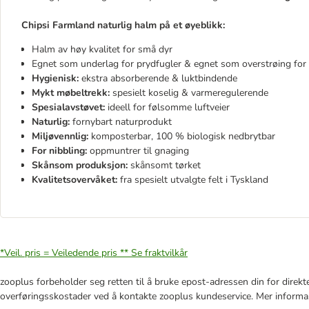
Chipsi Farmland naturlig halm på et øyeblikk:
Halm av høy kvalitet for små dyr
Egnet som underlag for prydfugler & egnet som overstrøing for
Hygienisk:
ekstra absorberende & luktbindende
Mykt møbeltrekk:
spesielt koselig & varmeregulerende
Spesialavstøvet:
ideell for følsomme luftveier
Naturlig:
fornybart naturprodukt
Miljøvennlig:
komposterbar, 100 % biologisk nedbrytbar
For nibbling:
oppmuntrer til gnaging
Skånsom produksjon:
skånsomt tørket
Kvalitetsovervåket:
fra spesielt utvalgte felt i Tyskland
*Veil. pris = Veiledende pris **
Se fraktvilkår
zooplus forbeholder seg retten til å bruke epost-adressen din for direkt
overføringsskostader ved å kontakte zooplus kundeservice. Mer informa