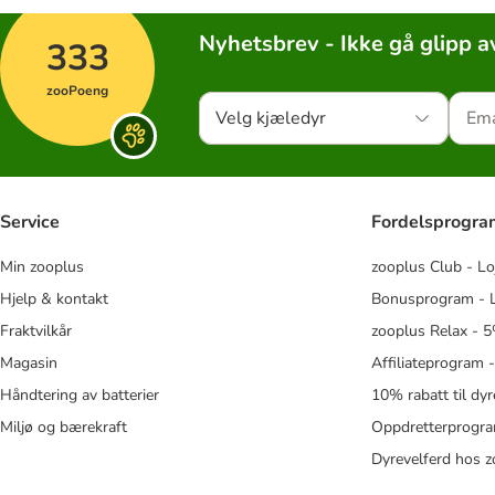
Nyhetsbrev - Ikke gå glipp a
333
zooPoeng
Velg kjæledyr
Service
Fordelsprogr
Min zooplus
zooplus Club - Lo
Hjelp & kontakt
Bonusprogram - L
Fraktvilkår
zooplus Relax - 5
Magasin
Affiliateprogram 
Håndtering av batterier
10% rabatt til dy
Miljø og bærekraft
Oppdretterprogra
Dyrevelferd hos 