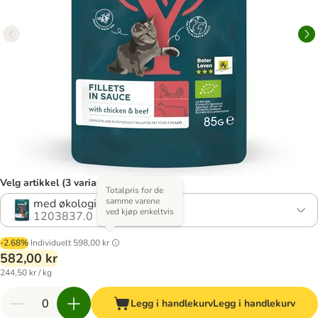
Velg artikkel (3 varianter)
Totalpris for de
samme varene
med økologisk okse
ved kjøp enkeltvis
1203837.0
-2.68%
Individuelt
598,00 kr
582,00 kr
244,50 kr / kg
Legg i handlekurv
Legg i handlekurv