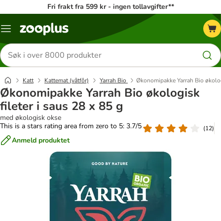
Fri frakt fra 599 kr - ingen tollavgifter**
Katalogmeny
Søk
etter
produkter
Katt
Kattemat (våtfôr)
Yarrah Bio
Økonomipakke Yarrah Bio økologi
Økonomipakke Yarrah Bio økologisk
fileter i saus 28 x 85 g
med økologisk okse
This is a stars rating area from zero to 5: 3.7/5
(
12
)
Anmeld produktet