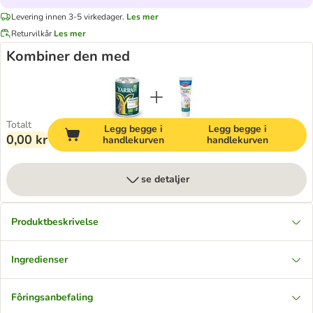
Levering innen 3-5 virkedager.
Les mer
Returvilkår
Les mer
Kombiner den med
Totalt
Legg begge i
Legg begge i
0,00 kr
handlekurven
handlekurven
se detaljer
Produktbeskrivelse
Ingredienser
Fôringsanbefaling