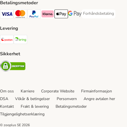
Betalingsmetoder
Forhåndsbetaling
Forhåndsbetaling Paym
Visa Payment Method
Mastercard Payment Method
PayPal Payment Method
Klarna Payment Method
Apple Pay Payment Method
Google Pay Payment Method
Levering
Posten Shipping Method
Bring Shipping Method
Sikkerhet
Security
Om oss
Karriere
Corporate Website
Firmainformasjon
DSA
Vilkår & betingelser
Personvern
Angre avtalen her
Kontakt
Frakt & levering
Betalingsmetoder
Tilgjengelighetserklæring
© zooplus SE
2026