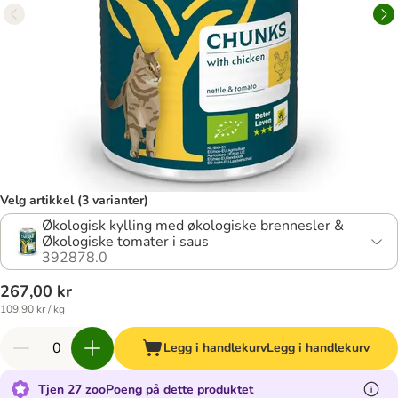
Velg artikkel (3 varianter)
Økologisk kylling med økologiske brennesler &
Økologiske tomater i saus
392878.0
267,00 kr
109,90 kr / kg
Legg i handlekurv
Legg i handlekurv
Tjen 27 zooPoeng på dette produktet