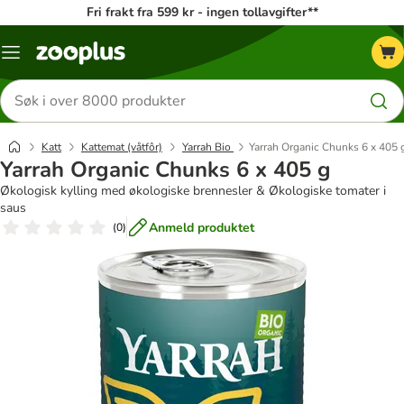
Fri frakt fra 599 kr - ingen tollavgifter**
Katalogmeny
Søk
etter
produkter
Katt
Kattemat (våtfôr)
Yarrah Bio
Yarrah Organic Chunks 6 x 405 
Yarrah Organic Chunks 6 x 405 g
Økologisk kylling med økologiske brennesler & Økologiske tomater i
saus
Anmeld produktet
(
0
)