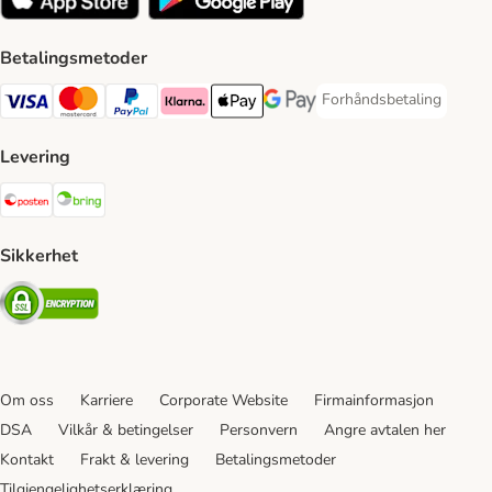
Betalingsmetoder
Forhåndsbetaling
Forhåndsbetaling Paym
Visa Payment Method
Mastercard Payment Method
PayPal Payment Method
Klarna Payment Method
Apple Pay Payment Method
Google Pay Payment Method
Levering
Posten Shipping Method
Bring Shipping Method
Sikkerhet
Security
Om oss
Karriere
Corporate Website
Firmainformasjon
DSA
Vilkår & betingelser
Personvern
Angre avtalen her
Kontakt
Frakt & levering
Betalingsmetoder
Tilgjengelighetserklæring