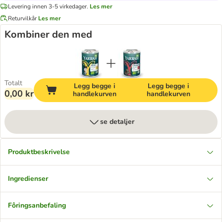
Levering innen 3-5 virkedager.
Les mer
Returvilkår
Les mer
Kombiner den med
Totalt
Legg begge i
Legg begge i
0,00 kr
handlekurven
handlekurven
se detaljer
Produktbeskrivelse
Ingredienser
Fôringsanbefaling