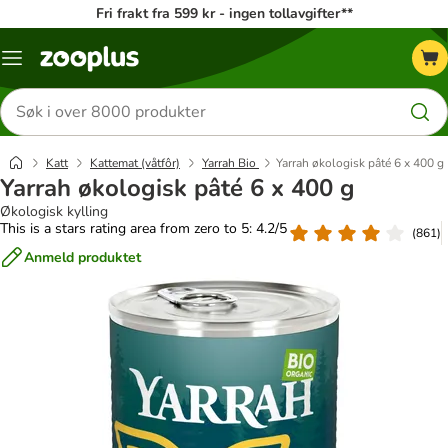
Fri frakt fra 599 kr - ingen tollavgifter**
Katalogmeny
Søk
etter
produkter
Katt
Kattemat (våtfôr)
Yarrah Bio
Yarrah økologisk pâté 6 x 400 g
Yarrah økologisk pâté 6 x 400 g
Økologisk kylling
This is a stars rating area from zero to 5: 4.2/5
(
861
)
Anmeld produktet