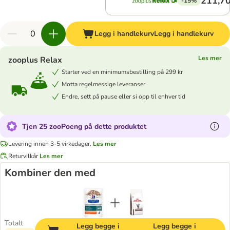
211,70
-15%
Legg i handlekurv
Legg i handlekurv
Les mer
zooplus Relax
Starter ved en minimumsbestilling på 299 kr
Motta regelmessige leveranser
Endre, sett på pause eller si opp til enhver tid
Tjen 25 zooPoeng på dette produktet
Levering innen 3-5 virkedager.
Les mer
Returvilkår
Les mer
Kombiner den med
Totalt
Legg begge i
Legg begge i