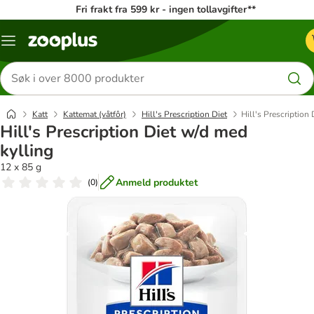
Fri frakt fra 599 kr - ingen tollavgifter**
Katalogmeny
Søk
etter
produkter
Katt
Kattemat (våtfôr)
Hill's Prescription Diet
Hill's Prescription
Hill's Prescription Diet w/d med
kylling
12 x 85 g
Anmeld produktet
(
0
)