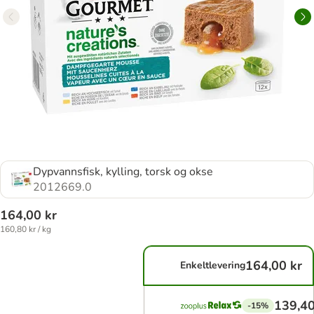
Dypvannsfisk, kylling, torsk og okse
2012669.0
164,00 kr
160,80 kr / kg
164,00 kr
Enkeltlevering
139,40
-15%