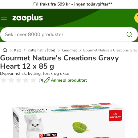
Fri frakt fra 599 kr - ingen tollavgifter**
Katalogmeny
Søk
etter
produkter
Katt
Kattemat (våtfôr)
Gourmet
Gourmet Nature's Creations Gravy
Gourmet Nature's Creations Gravy
Heart 12 x 85 g
Dypvannsfisk, kylling, torsk og okse
Anmeld produktet
(
0
)