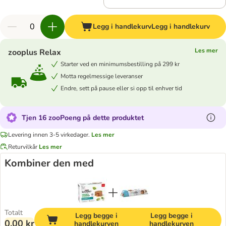
Legg i handlekurv
Legg i handlekurv
Les mer
zooplus Relax
Starter ved en minimumsbestilling på 299 kr
Motta regelmessige leveranser
Endre, sett på pause eller si opp til enhver tid
Tjen 16 zooPoeng på dette produktet
Levering innen 3-5 virkedager.
Les mer
Returvilkår
Les mer
Kombiner den med
Totalt
Legg begge i
Legg begge i
0,00 kr
handlekurven
handlekurven