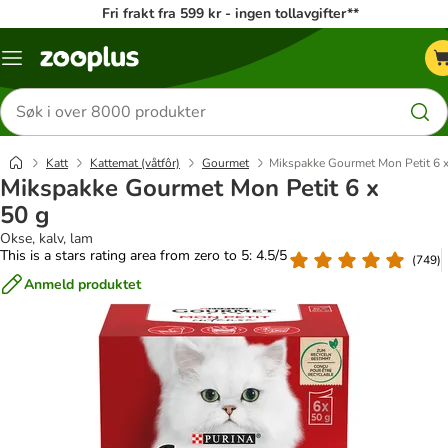
Fri frakt fra 599 kr - ingen tollavgifter**
Katalogmeny
Søk
etter
produkter
Katt
Kattemat (våtfôr)
Gourmet
Mikspakke Gourmet Mon Petit 6 x
Mikspakke Gourmet Mon Petit 6 x
50 g
Okse, kalv, lam
This is a stars rating area from zero to 5: 4.5/5
(
749
)
Anmeld produktet