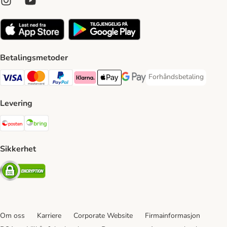
Betalingsmetoder
Forhåndsbetaling
Forhåndsbetaling Paym
Visa Payment Method
Mastercard Payment Method
PayPal Payment Method
Klarna Payment Method
Apple Pay Payment Method
Google Pay Payment Method
Levering
Posten Shipping Method
Bring Shipping Method
Sikkerhet
Security
Om oss
Karriere
Corporate Website
Firmainformasjon