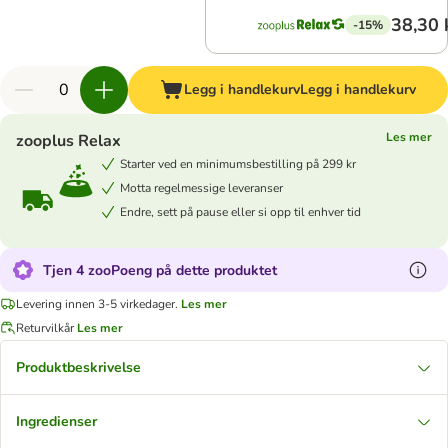
38,30 
-15%
Legg i handlekurv
Legg i handlekurv
Les mer
zooplus Relax
Starter ved en minimumsbestilling på 299 kr
Motta regelmessige leveranser
Endre, sett på pause eller si opp til enhver tid
Tjen 4 zooPoeng på dette produktet
Levering innen 3-5 virkedager.
Les mer
Returvilkår
Les mer
Produktbeskrivelse
Ingredienser