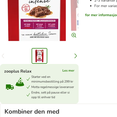
2-3 varianter
For mer varia
for mer informasjo
zooplus Relax
Les mer
Starter ved en
minimumsbestilling på 299 kr
Motta regelmessige leveranser
Endre, sett på pause eller si
opp til enhver tid
Kombiner den med