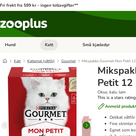
Fri frakt fra 599 kr - ingen tollavgifter**
Hund
Katt
Små kjæledyr
Åpne kategorimeny: Hund
Åpne kategorimeny: Katt
Katt
Kattemat (våtfôr)
Gourmet
Mikspakke Gourmet Mon Petit 12
Mikspak
Petit 12
Okse, kalv, lam
This is a stars ratin
Anmeld produk
Delikat våtfôr
Fine strimler m
Egnet som ko