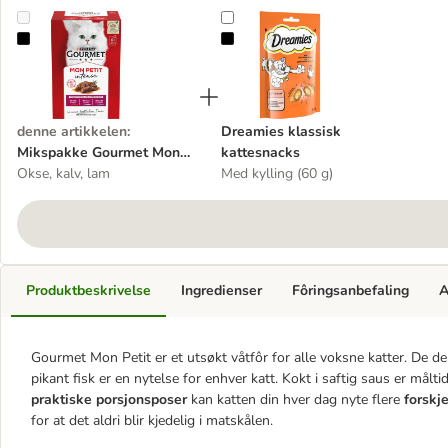
Mikspakke Gourmet Mon Petit 12 x 50 g
Dreamies klassisk kattesnacks
denne artikkelen
:
Dreamies klassisk
Mikspakke Gourmet Mon
kattesnacks
Petit 12 x 50 g
Okse, kalv, lam
Med kylling (60 g)
Produktbeskrivelse
Ingredienser
Fôringsanbefaling
A
Gourmet Mon Petit er et utsøkt våtfôr for alle voksne katter. De del
pikant fisk er en nytelse for enhver katt. Kokt i saftig saus er må
praktiske porsjonsposer
kan katten din hver dag nyte flere
forskj
for at det aldri blir kjedelig i matskålen.