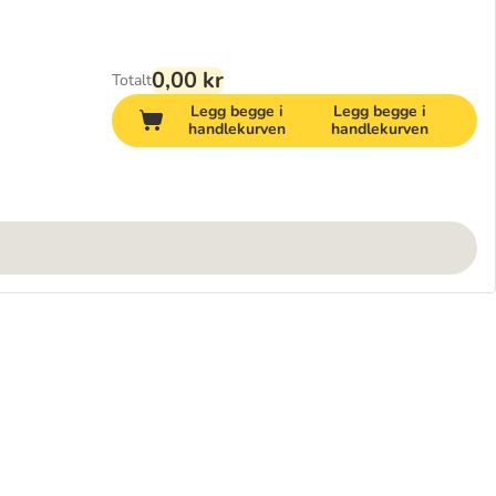
0,00 kr
Totalt
Legg begge i
Legg begge i
handlekurven
handlekurven