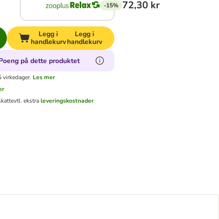
72,30 kr
-15%
Legg i
Legg i
handlekurv
handlekurv
Poeng på dette produktet
 virkedager.
Les mer
er
skatt
evtl. ekstra
leveringskostnader