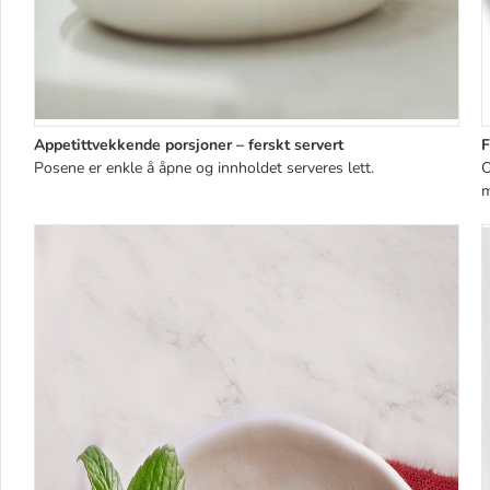
Appetittvekkende porsjoner – ferskt servert
F
Posene er enkle å åpne og innholdet serveres lett.
O
m