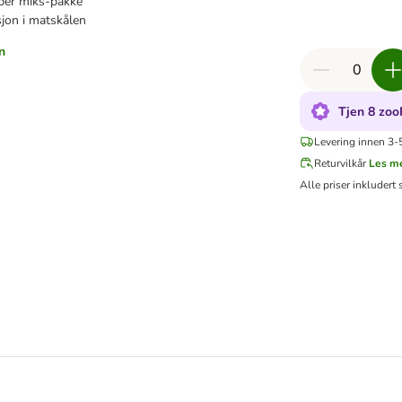
 per miks-pakke
sjon i matskålen
n
Tjen 8 zoo
Levering innen 3-5
Returvilkår
Les m
Alle priser inkludert 