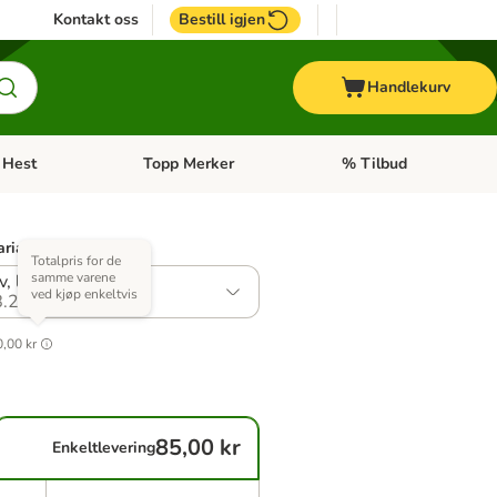
Kontakt oss
Bestill igjen
Handlekurv
Hest
Topp Merker
% Tilbud
ne kategorimeny: + Veterinærfôr
Åpne kategorimeny: Hest
Åpne kategorimeny: Top
arianter)
Totalpris for de
samme varene
v, lam
ved kjøp enkeltvis
.2
,00 kr
85,00 kr
Enkeltlevering