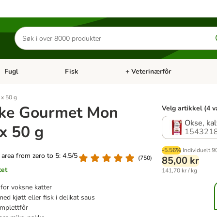
Søk
etter
produkter
Fugl
Fisk
+ Veterinærfôr
Åpne kategorimeny: Små kjæledyr
Åpne kategorimeny: Fugl
Åpne kategorimeny: Fisk
Åp
 x 50 g
ke Gourmet Mon
Velg artikkel (4 v
Okse, kal
 x 50 g
1543218
-5.56%
Individuelt
90
g area from zero to 5: 4.5/5
(
750
)
85,00 kr
tet
141,70 kr / kg
 for voksne katter
ed kjøtt eller fisk i delikat saus
mplettfôr