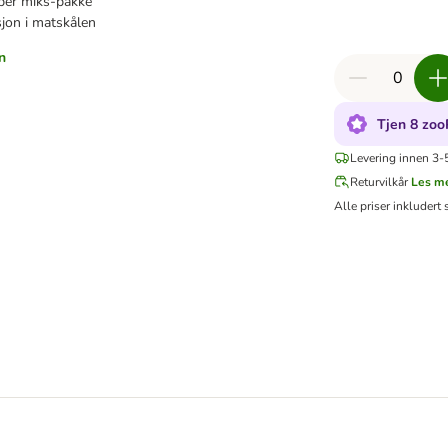
 per miks-pakke
sjon i matskålen
n
Tjen 8 zoo
Levering innen 3-5
Returvilkår
Les m
Alle priser inkludert 