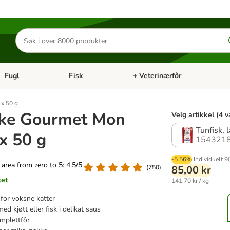
Søk
etter
produkter
Fugl
Fisk
+ Veterinærfôr
Åpne kategorimeny: Små kjæledyr
Åpne kategorimeny: Fugl
Åpne kategorimeny: Fisk
Åp
 x 50 g
ke Gourmet Mon
Velg artikkel (4 v
Tunfisk, l
 x 50 g
1543218
-5.56%
Individuelt
90
g area from zero to 5: 4.5/5
(
750
)
85,00 kr
tet
141,70 kr / kg
 for voksne katter
ed kjøtt eller fisk i delikat saus
mplettfôr