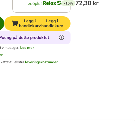
72,30 kr
-15%
Legg i
Legg i
handlekurv
handlekurv
Poeng på dette produktet
 virkedager.
Les mer
er
skatt
evtl. ekstra
leveringskostnader