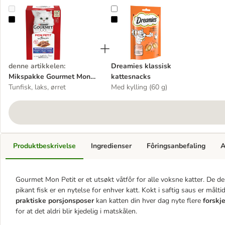
Mikspakke Gourmet Mon Petit 12 x 50 g
Dreamies klassisk kattesnacks
denne artikkelen
:
Dreamies klassisk
Mikspakke Gourmet Mon
kattesnacks
Petit 12 x 50 g
Tunfisk, laks, ørret
Med kylling (60 g)
Produktbeskrivelse
Ingredienser
Fôringsanbefaling
A
Gourmet Mon Petit er et utsøkt våtfôr for alle voksne katter. De del
pikant fisk er en nytelse for enhver katt. Kokt i saftig saus er må
praktiske porsjonsposer
kan katten din hver dag nyte flere
forskj
for at det aldri blir kjedelig i matskålen.