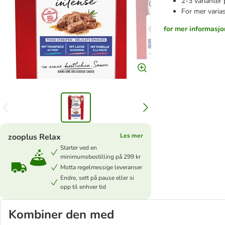
2-3 varianter
For mer varia
for mer informasjo
zooplus Relax
Les mer
Starter ved en
minimumsbestilling på 299 kr
Motta regelmessige leveranser
Endre, sett på pause eller si
opp til enhver tid
Kombiner den med