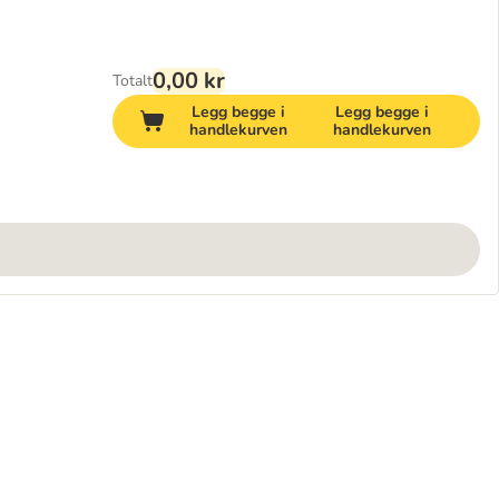
0,00 kr
Totalt
Legg begge i
Legg begge i
handlekurven
handlekurven