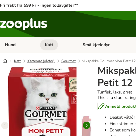
Fri frakt fra 599 kr - ingen tollavgifter**
Hund
Katt
Små kjæledyr
Åpne kategorimeny: Hund
Åpne kategorimeny: Katt
Katt
Kattemat (våtfôr)
Gourmet
Mikspakke Gourmet Mon Petit 12
Mikspak
Petit 12
Tunfisk, laks, ørret
This is a stars ratin
Anmeld produk
Delikat våtfôr
Fine strimler m
Egnet som ko