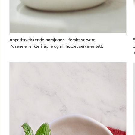
Appetittvekkende porsjoner – ferskt servert
F
Posene er enkle å åpne og innholdet serveres lett.
O
m