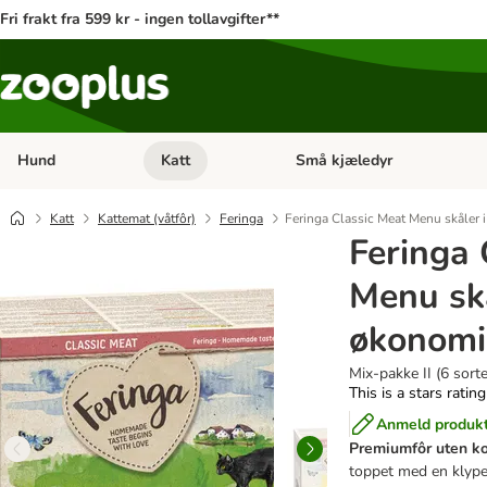
Fri frakt fra 599 kr - ingen tollavgifter**
Hund
Katt
Små kjæledyr
Åpne kategorimeny: Hund
Åpne kategorimeny: Katt
Katt
Kattemat (våtfôr)
Feringa
Feringa Classic Meat Menu skåler 
Feringa 
Menu skå
økonomi
Mix-pakke II (6 sorte
This is a stars ratin
Anmeld produk
Premiumfôr uten k
toppet med en klype