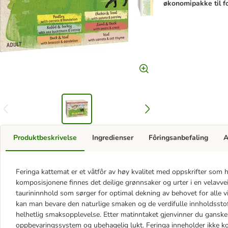
økonomipakke til fo
Produktbeskrivelse
Ingredienser
Fôringsanbefaling
A
Feringa kattemat er et våtfôr av høy kvalitet med oppskrifter som har
komposisjonene finnes det deilige grønnsaker og urter i en velavve
taurininnhold som sørger for optimal dekning av behovet for alle
kan man bevare den naturlige smaken og de verdifulle innholdsstoff
helhetlig smaksopplevelse. Etter matinntaket gjenvinner du ganske
oppbevaringssystem og ubehagelig lukt. Feringa inneholder ikke k