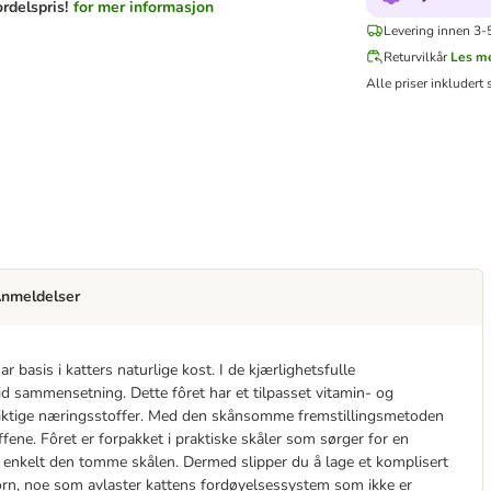
rdelspris!
for mer informasjon
Levering innen 3-5
Returvilkår
Les m
Alle priser inkludert 
nmeldelser
 basis i katters naturlige kost. I de kjærlighetsfulle
id sammensetning. Dette fôret har et tilpasset vitamin- og
 viktige næringsstoffer. Med den skånsomme fremstillingsmetoden
ene. Fôret er forpakket i praktiske skåler som sørger for en
 enkelt den tomme skålen. Dermed slipper du å lage et komplisert
orn, noe som avlaster kattens fordøyelsessystem som ikke er