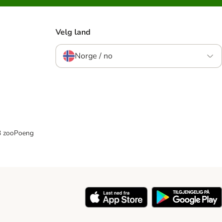
Velg land
Norge / no
33 zooPoeng