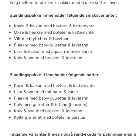
Velg mellom to ulike mix-pakker med 6 ulike sorter i hver.:
Blandingspakke I inneholder følgende smaksvarianter:
Kanin & kalkun med havtorn & kattemynte
Okse & fjærkre med poteter & kattemynte
Vilt med tyttebær & løvetann
Fjærkre med baby-gulrøtter & løvetann
Laks & kalkun med squash & brønnkarse
Kalv & and med brokkoli & løvetann
Blandingspakke II inneholder følgende sorter:
Kanin & kalkun med havtorn & kattemynte
Lam & and med mit pære & karse
Fjærkre med baby-gulrøtter & løvetann
Kalv med gulrøtter & firtann (teucrium)
Kalv & and med brokkoli & løvetann
Kylling & ørret med poteter & persille
Følgende varianter finnes i også rendyrkede forpakninger med b