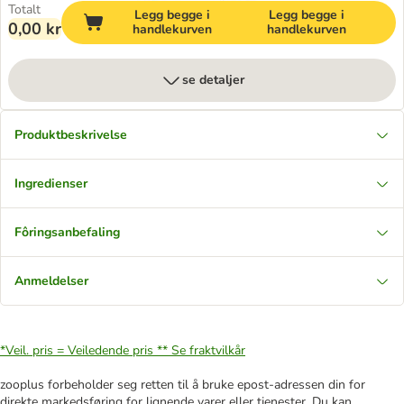
Totalt
Legg begge i
Legg begge i
0,00 kr
handlekurven
handlekurven
se detaljer
Produktbeskrivelse
Ingredienser
Fôringsanbefaling
Anmeldelser
*Veil. pris = Veiledende pris **
Se fraktvilkår
zooplus forbeholder seg retten til å bruke epost-adressen din for
direkte markedsføring for lignende varer eller tjenester. Du kan