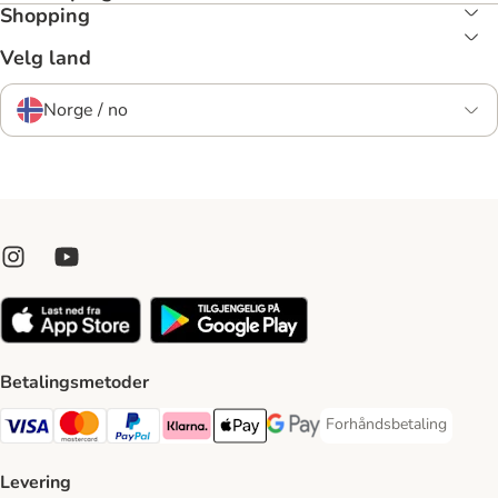
Shopping
Velg land
Norge / no
Betalingsmetoder
Forhåndsbetaling
Forhåndsbetaling Paym
Visa Payment Method
Mastercard Payment Method
PayPal Payment Method
Klarna Payment Method
Apple Pay Payment Method
Google Pay Payment Method
Levering