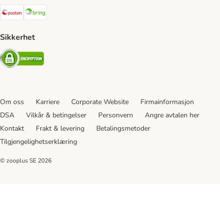
Posten Shipping Method
Bring Shipping Method
Sikkerhet
Security
Om oss
Karriere
Corporate Website
Firmainformasjon
DSA
Vilkår & betingelser
Personvern
Angre avtalen her
Kontakt
Frakt & levering
Betalingsmetoder
Tilgjengelighetserklæring
© zooplus SE
2026