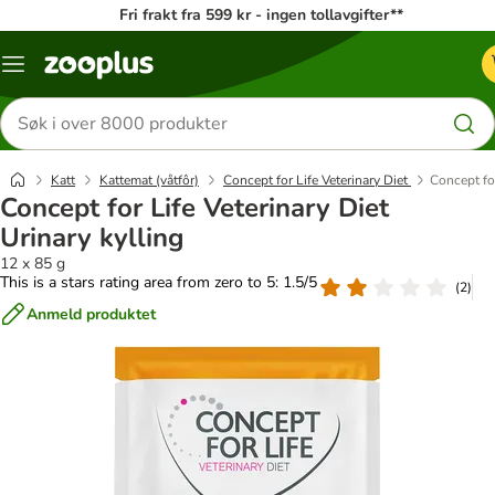
Fri frakt fra 599 kr - ingen tollavgifter**
Katalogmeny
Søk
etter
produkter
Katt
Kattemat (våtfôr)
Concept for Life Veterinary Diet
Concept for
Concept for Life Veterinary Diet
Urinary kylling
12 x 85 g
This is a stars rating area from zero to 5: 1.5/5
(
2
)
Anmeld produktet