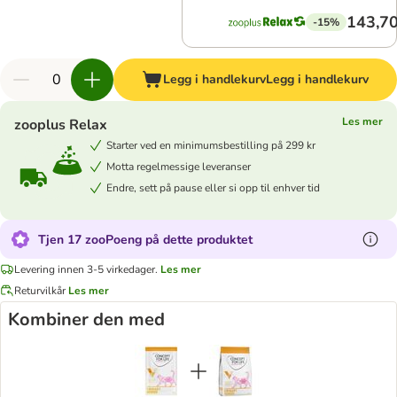
143,70
-15%
Legg i handlekurv
Legg i handlekurv
Les mer
zooplus Relax
Starter ved en minimumsbestilling på 299 kr
Motta regelmessige leveranser
Endre, sett på pause eller si opp til enhver tid
Tjen 17 zooPoeng på dette produktet
Levering innen 3-5 virkedager.
Les mer
Returvilkår
Les mer
Kombiner den med