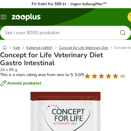
Fri frakt fra 599 kr - ingen tollavgifter**
Katalogmeny
Søk
etter
produkter
Katt
Kattemat (våtfôr)
Concept for Life Veterinary Diet
Concept for
Concept for Life Veterinary Diet
Gastro Intestinal
24 x 85 g
This is a stars rating area from zero to 5: 5.0/5
(
1
)
Anmeld produktet