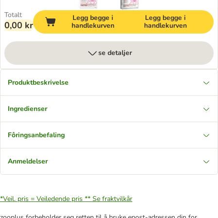
Totalt
Legg begge i
Legg begge i
0,00 kr
handlekurven
handlekurven
se detaljer
Produktbeskrivelse
Ingredienser
Fôringsanbefaling
Anmeldelser
*Veil. pris = Veiledende pris **
Se fraktvilkår
zooplus forbeholder seg retten til å bruke epost-adressen din for