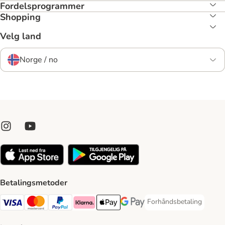
Fordelsprogrammer
Shopping
Velg land
Norge / no
Betalingsmetoder
Forhåndsbetaling
Forhåndsbetaling Paym
Visa Payment Method
Mastercard Payment Method
PayPal Payment Method
Klarna Payment Method
Apple Pay Payment Method
Google Pay Payment Method