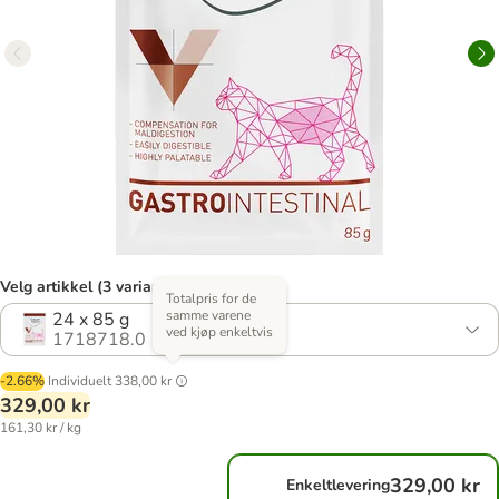
Velg artikkel (3 varianter)
Totalpris for de
samme varene
24 x 85 g
ved kjøp enkeltvis
1718718.0
-2.66%
Individuelt
338,00 kr
329,00 kr
161,30 kr / kg
329,00 kr
Enkeltlevering