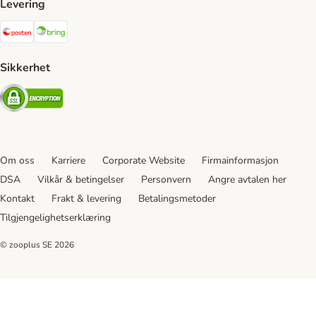
Levering
Posten Shipping Method
Bring Shipping Method
Sikkerhet
Security
Om oss
Karriere
Corporate Website
Firmainformasjon
DSA
Vilkår & betingelser
Personvern
Angre avtalen her
Kontakt
Frakt & levering
Betalingsmetoder
Tilgjengelighetserklæring
© zooplus SE
2026