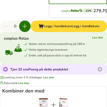
279,70
-15%
Legg i handlekurv
Legg i handlekurv
Les mer
zooplus Relax
Starter ved en minimumsbestilling på 299 kr
Motta regelmessige leveranser
Endre, sett på pause eller si opp til enhver tid
Tjen 33 zooPoeng på dette produktet
Levering innen 3-5 virkedager.
Les mer
Returvilkår
Les mer
Kombiner den med