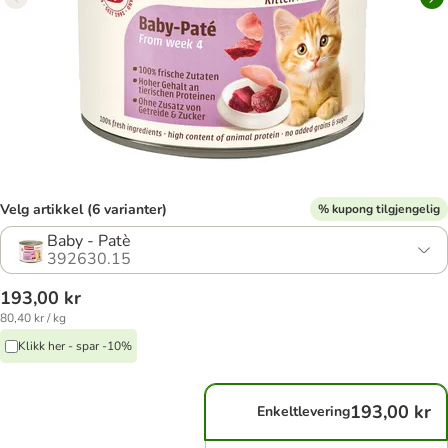
Velg artikkel (6 varianter)
% kupong tilgjengelig
Baby - Patè
392630.15
193,00 kr
80,40 kr / kg
Klikk her - spar -10%
193,00 kr
Enkeltlevering