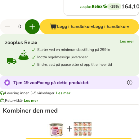
164,10
-15%
Legg i handlekurv
Legg i handlekurv
Les mer
zooplus Relax
Starter ved en minimumsbestilling på 299 kr
Motta regelmessige leveranser
Endre, sett på pause eller si opp til enhver tid
Tjen 19 zooPoeng på dette produktet
Levering innen 3-5 virkedager.
Les mer
Returvilkår
Les mer
Kombiner den med