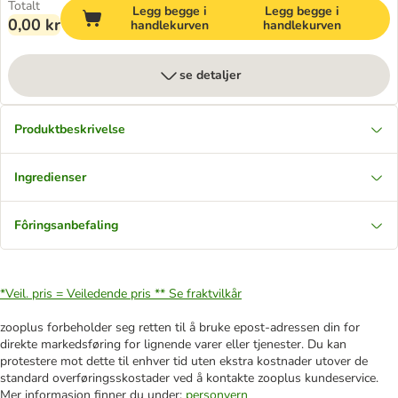
Totalt
Legg begge i
Legg begge i
0,00 kr
handlekurven
handlekurven
se detaljer
Produktbeskrivelse
Ingredienser
Fôringsanbefaling
*Veil. pris = Veiledende pris **
Se fraktvilkår
zooplus forbeholder seg retten til å bruke epost-adressen din for
direkte markedsføring for lignende varer eller tjenester. Du kan
protestere mot dette til enhver tid uten ekstra kostnader utover de
standard overføringsskostader ved å kontakte zooplus kundeservice.
Mer informasjon finner du under:
personvern