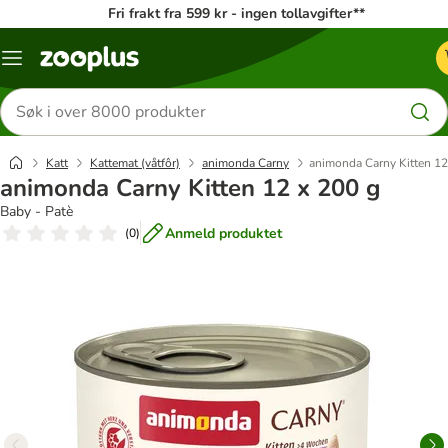
Fri frakt fra 599 kr - ingen tollavgifter**
Katalogmeny
Søk
etter
produkter
Katt
Kattemat (våtfôr)
animonda Carny
animonda Carny Kitten 12
animonda Carny Kitten 12 x 200 g
Baby - Patè
Anmeld produktet
(
0
)