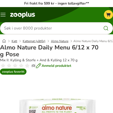
Fri frakt fra 599 kr - ingen tollavgifter**
Katalogmeny
Søk
etter
produkter
Katt
Kattemat (våtfôr)
Almo Nature
Almo Nature Daily Menu 6/12
Almo Nature Daily Menu 6/12 x 70
g Pose
Mix II: Kylling & Storfe + And & Kylling 12 x 70 g
Anmeld produktet
(
0
)
zooplus favoritt