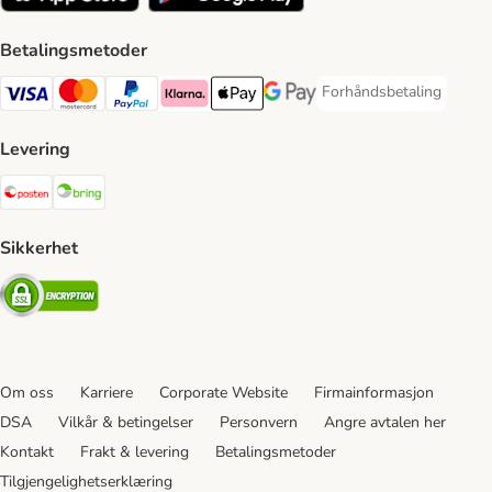
Betalingsmetoder
Forhåndsbetaling
Forhåndsbetaling Paym
Visa Payment Method
Mastercard Payment Method
PayPal Payment Method
Klarna Payment Method
Apple Pay Payment Method
Google Pay Payment Method
Levering
Posten Shipping Method
Bring Shipping Method
Sikkerhet
Security
Om oss
Karriere
Corporate Website
Firmainformasjon
DSA
Vilkår & betingelser
Personvern
Angre avtalen her
Kontakt
Frakt & levering
Betalingsmetoder
Tilgjengelighetserklæring