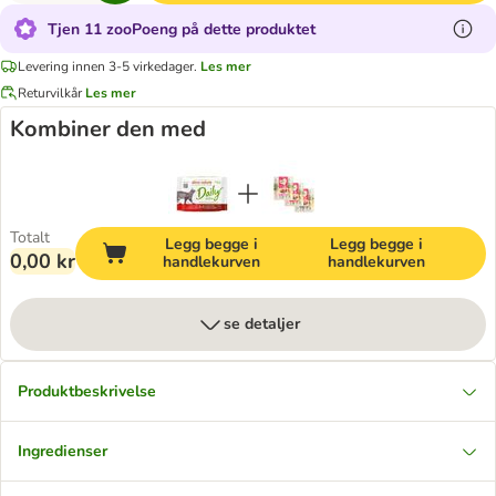
Tjen 11 zooPoeng på dette produktet
Levering innen 3-5 virkedager.
Les mer
Returvilkår
Les mer
Kombiner den med
Totalt
Legg begge i
Legg begge i
0,00 kr
handlekurven
handlekurven
se detaljer
Produktbeskrivelse
Ingredienser