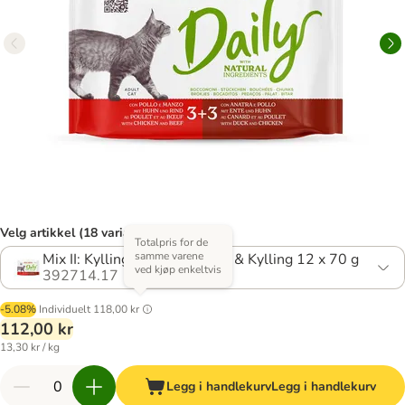
Velg artikkel (18 varianter)
Totalpris for de
samme varene
Mix II: Kylling & Storfe + And & Kylling 12 x 70 g
ved kjøp enkeltvis
392714.17
-5.08%
Individuelt
118,00 kr
112,00 kr
13,30 kr / kg
Legg i handlekurv
Legg i handlekurv