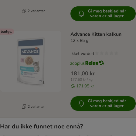
Gi meg beskjed når
2 varianter
varen er på lager
tsolgt.
Advance Kitten kalkun
12 x 85 g
Ikket vurdert
181,00 kr
177,50 kr / kg
171,95 kr
Gi meg beskjed når
varen er på lager
2 varianter
Har du ikke funnet noe ennå?