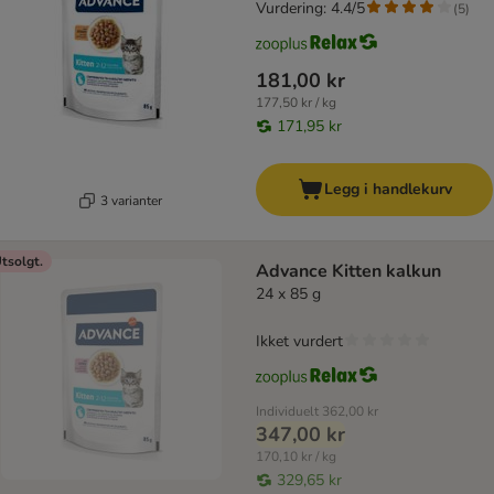
Vurdering: 4.4/5
(
5
)
181,00 kr
177,50 kr / kg
171,95 kr
Legg i handlekurv
3 varianter
tsolgt.
Advance Kitten kalkun
24 x 85 g
Ikket vurdert
Individuelt
362,00 kr
347,00 kr
170,10 kr / kg
329,65 kr