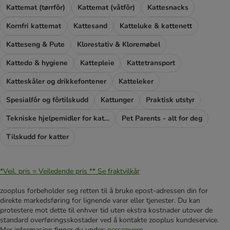
Kattemat (tørrfôr)
Kattemat (våtfôr)
Kattesnacks
Kornfri kattemat
Kattesand
Katteluke & kattenett
Katteseng & Pute
Klorestativ & Kloremøbel
Kattedo & hygiene
Kattepleie
Kattetransport
Katteskåler og drikkefontener
Katteleker
Spesialfôr og fôrtilskudd
Kattunger
Praktisk utstyr
Tekniske hjelpemidler for katter
Pet Parents - alt for deg
Tilskudd for katter
*Veil. pris = Veiledende pris **
Se fraktvilkår
zooplus forbeholder seg retten til å bruke epost-adressen din for
direkte markedsføring for lignende varer eller tjenester. Du kan
protestere mot dette til enhver tid uten ekstra kostnader utover de
standard overføringsskostader ved å kontakte zooplus kundeservice.
Mer informasjon finner du under:
personvern