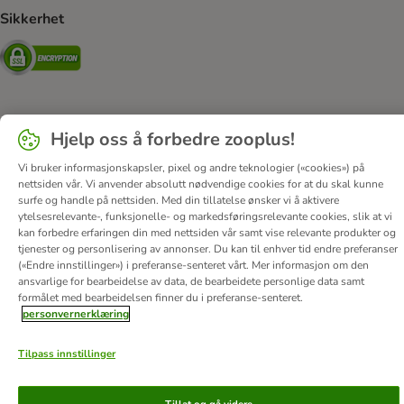
Sikkerhet
Security
Hjelp oss å forbedre zooplus!
Om oss
Karriere
Corporate Website
Firmainformasjon
DSA
Vilkår & betingelser
Personvern
Angre avtalen her
Vi bruker informasjonskapsler, pixel og andre teknologier («cookies») på
nettsiden vår. Vi anvender absolutt nødvendige cookies for at du skal kunne
Kontakt
Frakt & levering
Betalingsmetoder
surfe og handle på nettsiden. Med din tillatelse ønsker vi å aktivere
Tilgjengelighetserklæring
ytelsesrelevante-, funksjonelle- og markedsføringsrelevante cookies, slik at vi
kan forbedre erfaringen din med nettsiden vår samt vise relevante produkter og
© zooplus SE
2026
tjenester og personlisering av annonser. Du kan til enhver tid endre preferanser
(«Endre innstillinger») i preferanse-senteret vårt. Mer informasjon om den
ansvarlige for bearbeidelse av data, de bearbeidete personlige data samt
formålet med bearbeidelsen finner du i preferanse-senteret.
personvernerklæring
Tilpass innstillinger