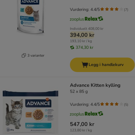
Vurdering: 4.4/5
(
7
)
Individuelt
408,00 kr
394,00 kr
193,10 kr / kg
374,30 kr
3 varianter
Legg i handlekurv
Advance Kitten kylling
52 x 85 g
Vurdering: 4.4/5
(
5
)
547,00 kr
123,80 kr / kg