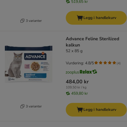
519,65 kr
Legg i handlekurv
3 varianter
Advance Feline Sterilized
kalkun
52 x 85 g
Vurdering: 4.8/5
(
4
)
484,00 kr
109,50 kr / kg
459,80 kr
3 varianter
Legg i handlekurv