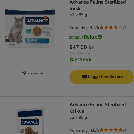
Advance Feline Sterilized
torsk
52 x 85 g
Vurdering: 4.4/5
(
7
)
547,00 kr
123,80 kr / kg
519,65 kr
3 varianter
Legg i handlekurv
Advance Feline Sterilized
kalkun
12 x 85 g
Vurdering: 4.8/5
(
4
)