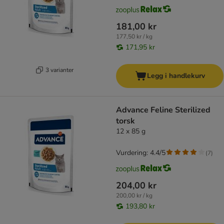
181,00 kr
177,50 kr / kg
171,95 kr
3 varianter
Legg i handlekurv
Advance Feline Sterilized
torsk
12 x 85 g
Vurdering: 4.4/5
(
7
)
204,00 kr
200,00 kr / kg
193,80 kr