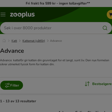
Fri frakt fra 599 kr - ingen tollavgifter**
Katalogmeny
Søk
etter
produkter
Katt
Kattemat (våtfôr)
Advance
Advance
Advance kattefôr gir katten din grunnlaget for et langt, sunt liv. Den nye formelen
sikrer utmerket fysisk form for katten din.
Bestselgere
Filter
1 - 13 av 13 resultater
product items have been changed