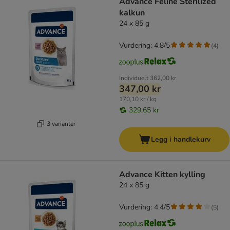
Advance Feline Sterilized
kalkun
24 x 85 g
Vurdering: 4.8/5
(
4
)
Individuelt
362,00 kr
347,00 kr
170,10 kr / kg
329,65 kr
3 varianter
Legg i handlekurv
Advance Kitten kylling
24 x 85 g
Vurdering: 4.4/5
(
5
)