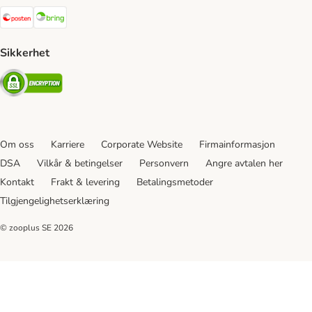
Posten Shipping Method
Bring Shipping Method
Sikkerhet
Security
Om oss
Karriere
Corporate Website
Firmainformasjon
DSA
Vilkår & betingelser
Personvern
Angre avtalen her
Kontakt
Frakt & levering
Betalingsmetoder
Tilgjengelighetserklæring
© zooplus SE
2026