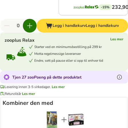
232,90
-15%
Legg i handlekurv
Legg i handlekurv
Les mer
zooplus Relax
Starter ved en minimumsbestilling på 299 kr
Motta regelmessige leveranser
Endre, sett på pause eller si opp til enhver tid
Tjen 27 zooPoeng på dette produktet
Levering innen 3-5 virkedager.
Les mer
Returvilkår
Les mer
Kombiner den med