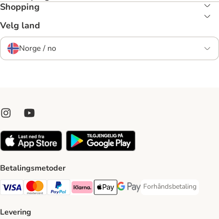
Shopping
Velg land
Norge / no
Betalingsmetoder
Forhåndsbetaling
Forhåndsbetaling Paym
Visa Payment Method
Mastercard Payment Method
PayPal Payment Method
Klarna Payment Method
Apple Pay Payment Method
Google Pay Payment Method
Levering