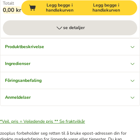
Totalt
Legg begge i
Legg begge i
0,00 kr
handlekurven
handlekurven
se detaljer
Produktbeskrivelse
Ingredienser
Fôringsanbefaling
Anmeldelser
*Veil. pris = Veiledende pris **
Se fraktvilkår
zooplus forbeholder seg retten til å bruke epost-adressen din for
direkte markedsføring for lignende varer eller tjenester. Du kan