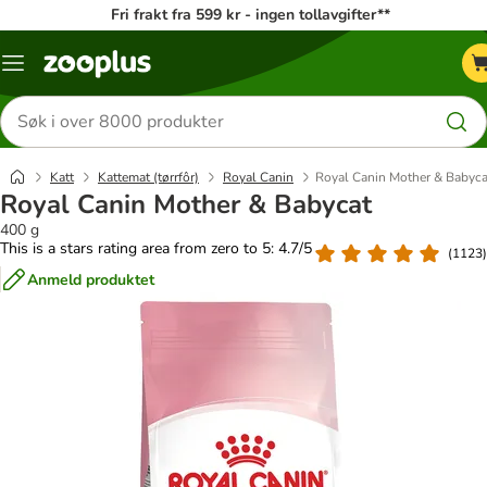
Fri frakt fra 599 kr - ingen tollavgifter**
Katalogmeny
Søk
etter
produkter
Katt
Kattemat (tørrfôr)
Royal Canin
Royal Canin Mother & Babyca
Royal Canin Mother & Babycat
400 g
This is a stars rating area from zero to 5: 4.7/5
(
1123
)
Anmeld produktet