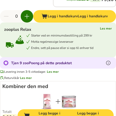
Legg i handlekurv
Legg i handlekurv
Les mer
zooplus Relax
Starter ved en minimumsbestilling på 299 kr
Motta regelmessige leveranser
Endre, sett på pause eller si opp til enhver tid
Tjen 9 zooPoeng på dette produktet
Levering innen 3-5 virkedager.
Les mer
Returvilkår
Les mer
Kombiner den med
Totalt
Legg begge i
Legg begge i