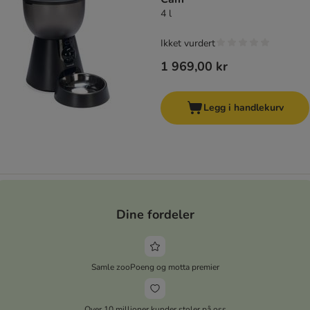
4 l
Ikket vurdert
1 969,00 kr
Legg i handlekurv
Dine fordeler
Samle zooPoeng og motta premier
Over 10 millioner kunder stoler på oss