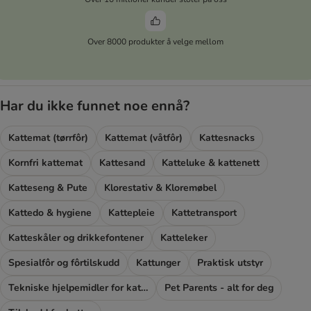
Over 8000 produkter å velge mellom
Har du ikke funnet noe ennå?
Kattemat (tørrfôr)
Kattemat (våtfôr)
Kattesnacks
Kornfri kattemat
Kattesand
Katteluke & kattenett
Katteseng & Pute
Klorestativ & Kloremøbel
Kattedo & hygiene
Kattepleie
Kattetransport
Katteskåler og drikkefontener
Katteleker
Spesialfôr og fôrtilskudd
Kattunger
Praktisk utstyr
Tekniske hjelpemidler for katter
Pet Parents - alt for deg