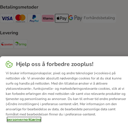
Betalingsmetoder
Forhåndsbetaling
Forhåndsbetaling Paym
Visa Payment Method
Mastercard Payment Method
PayPal Payment Method
Klarna Payment Method
Apple Pay Payment Method
Google Pay Payment Method
Levering
Posten Shipping Method
Bring Shipping Method
Sikkerhet
Hjelp oss å forbedre zooplus!
Security
Vi bruker informasjonskapsler, pixel og andre teknologier («cookies») på
nettsiden vår. Vi anvender absolutt nødvendige cookies for at du skal kunne
surfe og handle på nettsiden. Med din tillatelse ønsker vi å aktivere
ytelsesrelevante-, funksjonelle- og markedsføringsrelevante cookies, slik at vi
kan forbedre erfaringen din med nettsiden vår samt vise relevante produkter og
Om oss
Karriere
Corporate Website
Firmainformasjon
tjenester og personlisering av annonser. Du kan til enhver tid endre preferanser
DSA
Vilkår & betingelser
Personvern
Angre avtalen her
(«Endre innstillinger») i preferanse-senteret vårt. Mer informasjon om den
ansvarlige for bearbeidelse av data, de bearbeidete personlige data samt
Kontakt
Frakt & levering
Betalingsmetoder
formålet med bearbeidelsen finner du i preferanse-senteret.
Tilgjengelighetserklæring
personvernerklæring