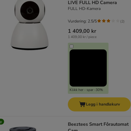
LIVE FULL HD Camera
FULL HD-Kamera
Vurdering: 2.5/5
(
2
)
1 409,00 kr
1 409,00 kr / piece
Klikk her - spar -30%
Legg i handlekurv
y
Beeztees Smart Fôrautomat
Cam