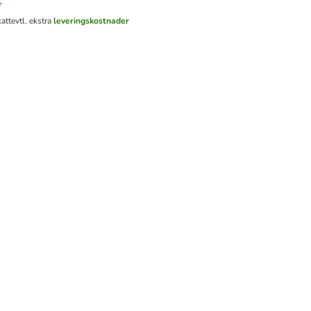
r
katt
evtl. ekstra
leveringskostnader