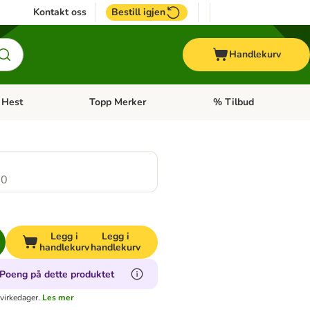
Kontakt oss
Bestill igjen
Handlekurv
Hest
Topp Merker
% Tilbud
ne kategorimeny: + Veterinærfôr
Åpne kategorimeny: Hest
Åpne kategorimeny: Top
.0
Legg i
Legg i
handlekurv
handlekurv
Poeng på dette produktet
virkedager.
Les mer