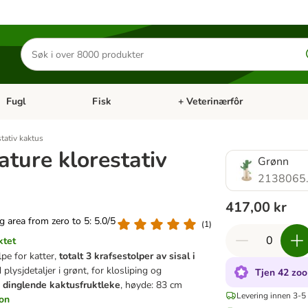
Søk
etter
produkter
Fugl
Fisk
+ Veterinærfôr
Åpne kategorimeny: Små kjæledyr
Åpne kategorimeny: Fugl
Åpne kategorimeny: Fisk
Åp
tativ kaktus
ature klorestativ
Grønn
2138065
417,00 kr
ng area from zero to 5: 5.0/5
(
1
)
ktet
pe for katter,
totalt 3 krafsestolper av sisal i
 plysjdetaljer i grønt, for klosliping og
Tjen 42 zoo
. dinglende kaktusfruktleke
, høyde: 83 cm
Levering innen 3-5 
jon