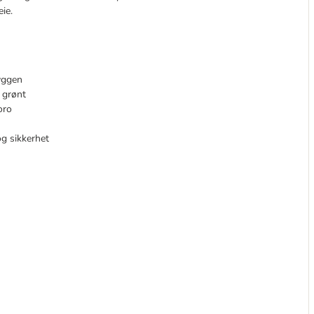
ie.
ryggen
i grønt
oro
og sikkerhet