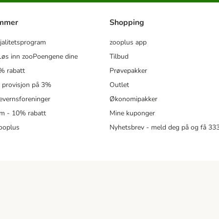
ammer
Shopping
jalitetsprogram
zooplus app
øs inn zooPoengene dine
Tilbud
% rabatt
Prøvepakker
- provisjon på 3%
Outlet
revernsforeninger
Økonomipakker
m - 10% rabatt
Mine kuponger
zooplus
Nyhetsbrev - meld deg på og få 3