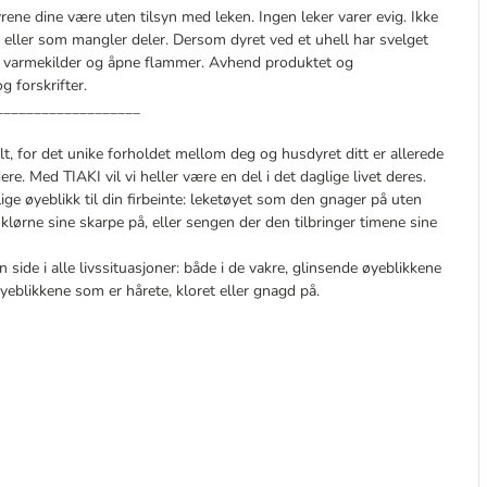
yrene dine være uten tilsyn med leken. Ingen leker varer evig. Ikke
t eller som mangler deler. Dersom dyret ved et uhell har svelget
 varmekilder og åpne flammer. Avhend produktet og
 forskrifter.
___________________
t, for det unike forholdet mellom deg og husdyret ditt er allerede
re. Med TIAKI vil vi heller være en del i det daglige livet deres.
lige øyeblikk til din firbeinte: leketøyet som den gnager på uten
klørne sine skarpe på, eller sengen der den tilbringer timene sine
side i alle livssituasjoner: både i de vakre, glinsende øyeblikkene
øyeblikkene som er hårete, kloret eller gnagd på.