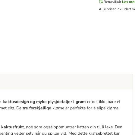
Returvilkår
Les me
Alle priser inkludert s
e kaktusdesign og myke plysjdetaljer i grønt
er det ikke bare et
mmet ditt. De
tre forskjellige
klørne er perfekte for å slipe klørne
n kaktusfrukt
, noe som også oppmuntrer katten din til å leke. Den
genting velter selv når du spiller vilt. Med dette krafsebrettet kan