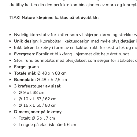
du tilby katten din den perfekte kombinasjonen av moro og kloreple
TIAKI Nature kløpinne kaktus på et øyeblikk:
Nydelig klorestativ for katter som vil skjerpe klørne og strekke 
Unik design
: Klorebolter i kaktusdesign med myke plysjdetaljer 
Inkl. leker
: Leketøy i form av en kaktusfrukt, for ekstra lek og m
Evergreen
: Forblir et blikkfang i hjemmet ditt hele året rundt
Stor, rund bunnplate: med plysjdeksel som sørger for stabilitet 
Farge:
grønn
Totale mål:
Ø 48 x h 83 cm
Bunnplate:
Ø 48 x h 2,5 cm
3 krafsestolper av sisal
:
Ø 9 x l 38 cm
Ø 10 x L 57 / 62 cm
Ø 15 x L 50 / 80 cm
Dimensjoner på leketøy
:
Totalt: Ø 5 x l 7 cm
Lengde på elastisk bånd: 6 cm