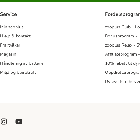
Service
Fordelsprogr
Min zooplus
zooplus Club - Lo
Hjelp & kontakt
Bonusprogram - L
Fraktvilkår
zooplus Relax - 5
Magasin
Affiliateprogram 
Håndtering av batterier
10% rabatt til dy
Miljø og bærekraft
Oppdretterprogra
Dyrevelferd hos 