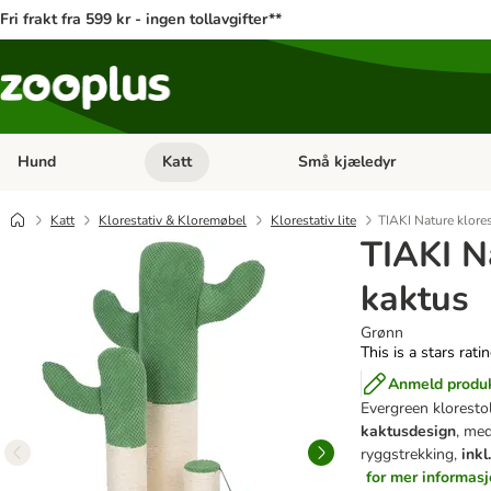
Fri frakt fra 599 kr - ingen tollavgifter**
Hund
Katt
Små kjæledyr
Åpne kategorimeny: Hund
Åpne kategorimeny: Katt
Katt
Klorestativ & Kloremøbel
Klorestativ lite
TIAKI Nature klores
TIAKI N
kaktus
Grønn
This is a stars rati
Anmeld produ
Evergreen klorestol
kaktusdesign
, med
ryggstrekking,
inkl
for mer informas