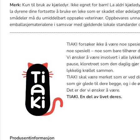
Merk:
Kun til bruk av kjæledyr. Ikke egnet for barn! La aldri kjæled
la dyrene dine fortsette å bruke en leke som er skadet eller ødelag
smådeler må du umiddelbart oppsøke veterinær. Oppbevares unna
emballasjematerialene i samsvar med gjeldende lokale standarder og
___________________________________________________________
TIAKI forsøker ikke å være noe spesiel
noe spesielt – noe som bare tilhører de
Vi ønsker å være involvert i alle lykke
pause, kloretreet som den daglig gjør 
lykkelig krøllet sammen.
TIAKI skal være merket som er ved din 
som gir glede til dere begge, og i de 
Det er der vi ønsker å være.
TIAKI. En del av livet deres.
Produsentinformasjon