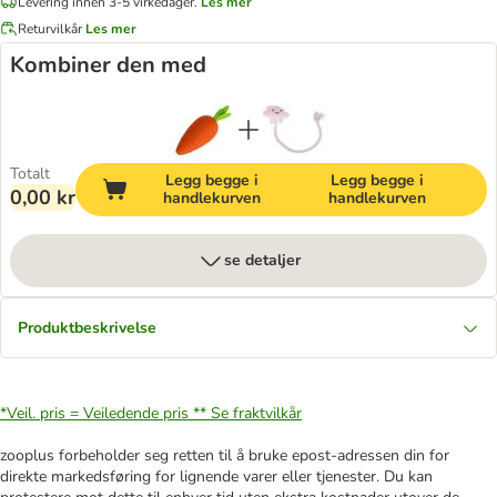
Levering innen 3-5 virkedager.
Les mer
Returvilkår
Les mer
Kombiner den med
Totalt
Legg begge i
Legg begge i
0,00 kr
handlekurven
handlekurven
se detaljer
Produktbeskrivelse
*Veil. pris = Veiledende pris **
Se fraktvilkår
zooplus forbeholder seg retten til å bruke epost-adressen din for
direkte markedsføring for lignende varer eller tjenester. Du kan