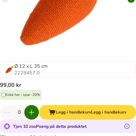
Ø 12 x L 35 cm
2229457.0
99,00 kr
Klikk her - spar -20%
Legg i handlekurv
Legg i handlekurv
Tjen 10 zooPoeng på dette produktet