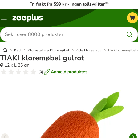
Fri frakt fra 599 kr - ingen tollavgifter**
Katalogmeny
Søk
etter
produkter
Katt
Klorestativ & Kloremøbel
Alle klorestativ
TIAKI kloremøbel 
TIAKI kloremøbel gulrot
Ø 12 x L 35 cm
Anmeld produktet
(
0
)