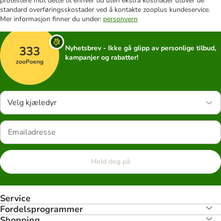
protestere mot dette til enhver tid uten ekstra kostnader utover de
standard overføringsskostader ved å kontakte zooplus kundeservice.
Mer informasjon finner du under:
personvern
333
Nyhetsbrev - Ikke gå glipp av personlige tilbud,
kampanjer og rabatter!
zooPoeng
Velg kjæledyr
Meld deg på
Service
Fordelsprogrammer
Shopping