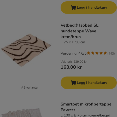
Legg i handlekurv
Vetbed® Isobed SL
hundeteppe Wave,
krem/brun
L 75 x B 50 cm
Vurdering: 4.6/5
(
443
)
Veil. pris
229,00 kr
163,00 kr
Legg i handlekurv
3 varianter
Smartpet mikrofiberteppe
Pawzzz
L 100 x B 75 cm (creme/beige)