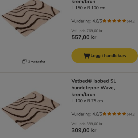
krem/brun
L 150 x B 100 cm
Vurdering: 4.6/5
(
443
)
Veil. pris
769,00 kr
557,00 kr
Legg i handlekurv
3 varianter
Vetbed® Isobed SL
hundeteppe Wave,
krem/brun
L 100 x B 75 cm
Vurdering: 4.6/5
(
443
)
Veil. pris
389,00 kr
309,00 kr