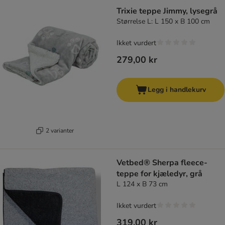
Trixie teppe Jimmy, lysegrå
Størrelse L: L 150 x B 100 cm
Ikket vurdert
279,00 kr
Legg i handlekurv
2 varianter
Vetbed® Sherpa fleece-
teppe for kjæledyr, grå
L 124 x B 73 cm
Ikket vurdert
319,00 kr