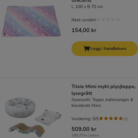
Unicorns
L 100 x B 70 cm
Ikket vurdert
154,00 kr
Legg i handlekurv
Trixie Mimi mykt plysjteppe,
lysegrått
Sparesett: Teppe, kattesengen &
klorebrett Mimi
Vurdering: 5/5
(
1
)
509,00 kr
169,70 kr / piece