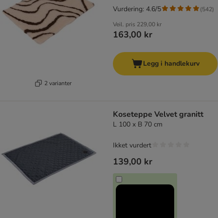
Vurdering: 4.6/5
(
542
)
Veil. pris
229,00 kr
163,00 kr
Legg i handlekurv
2 varianter
Koseteppe Velvet granitt
L 100 x B 70 cm
Ikket vurdert
139,00 kr