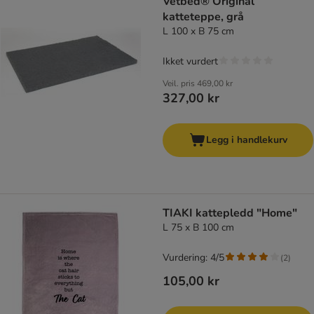
Vetbed® Original
katteteppe, grå
L 100 x B 75 cm
Ikket vurdert
Veil. pris
469,00 kr
327,00 kr
Legg i handlekurv
TIAKI kattepledd "Home"
L 75 x B 100 cm
Vurdering: 4/5
(
2
)
105,00 kr