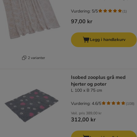
Vurdering: 5/5
(
1
)
97,00 kr
Legg i handlekurv
2 varianter
Isobed zooplus grå med
hjerter og poter
L 100 x B 75 cm
Vurdering: 4.6/5
(
108
)
Veil. pris
389,00 kr
312,00 kr