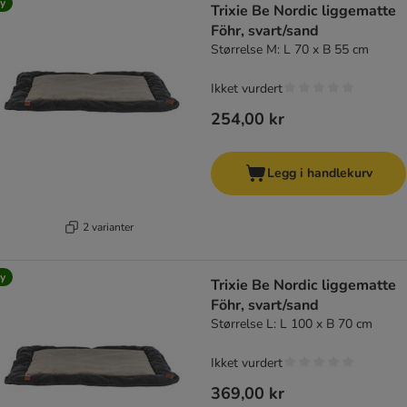
y
Trixie Be Nordic liggematte
Föhr, svart/sand
Størrelse M: L 70 x B 55 cm
Ikket vurdert
254,00 kr
Legg i handlekurv
2 varianter
y
Trixie Be Nordic liggematte
Föhr, svart/sand
Størrelse L: L 100 x B 70 cm
Ikket vurdert
369,00 kr