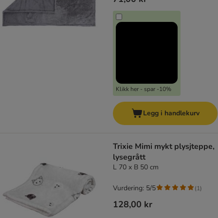
Klikk her - spar -10%
Legg i handlekurv
Trixie Mimi mykt plysjteppe,
lysegrått
L 70 x B 50 cm
Vurdering: 5/5
(
1
)
128,00 kr