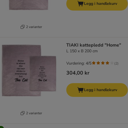
Legg i handlekurv
2 varianter
TIAKI kattepledd "Home"
L 150 x B 200 cm
Vurdering: 4/5
(
2
)
304,00 kr
Legg i handlekurv
2 varianter