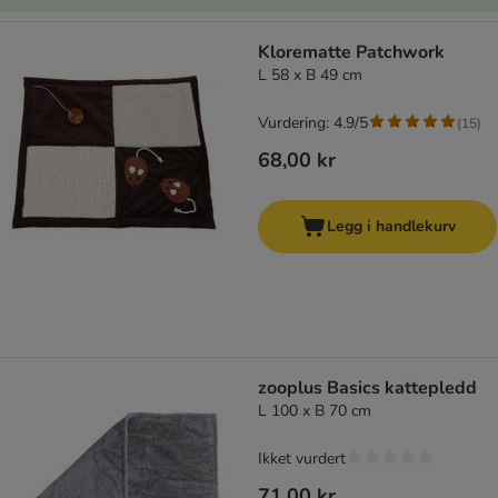
Klorematte Patchwork
L 58 x B 49 cm
Vurdering: 4.9/5
(
15
)
68,00 kr
Legg i handlekurv
zooplus Basics kattepledd
L 100 x B 70 cm
Ikket vurdert
71,00 kr