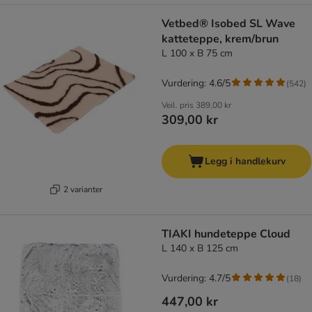
Vetbed® Isobed SL Wave
katteteppe, krem/brun
L 100 x B 75 cm
Vurdering: 4.6/5
(
542
)
Veil. pris
389,00 kr
309,00 kr
Legg i handlekurv
2 varianter
TIAKI hundeteppe Cloud
L 140 x B 125 cm
Vurdering: 4.7/5
(
18
)
447,00 kr