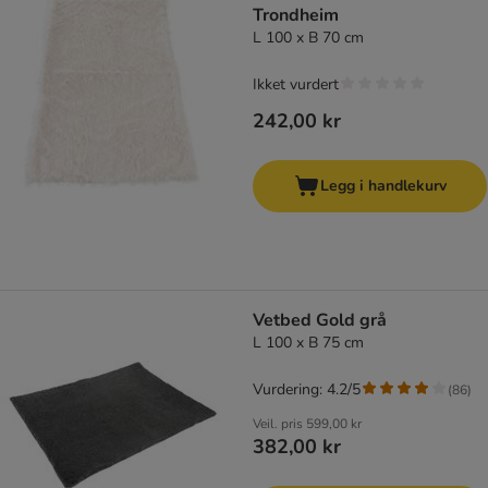
Trondheim
L 100 x B 70 cm
Ikket vurdert
242,00 kr
Legg i handlekurv
Vetbed Gold grå
L 100 x B 75 cm
Vurdering: 4.2/5
(
86
)
Veil. pris
599,00 kr
382,00 kr