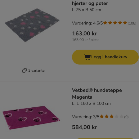
hjerter og poter
L 75 x B 50 cm
Vurdering: 4.6/5
(
108
)
163,00 kr
163,00 kr / piece
Legg i handlekurv
3 varianter
Vetbed® hundeteppe
Magenta
L: L 150 x B 100 cm
Vurdering: 3/5
(
9
)
584,00 kr