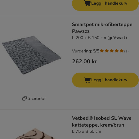
Legg i handlekurv
Smartpet mikrofiberteppe
Pawzzz
L 200 x B 150 cm (grå/svart)
Vurdering: 5/5
(
1
)
262,00 kr
Legg i handlekurv
2 varianter
Vetbed® Isobed SL Wave
katteteppe, krem/brun
L 75 x B 50 cm