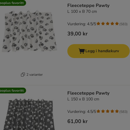
product items have been changed
ooplus favoritt
Fleeceteppe Pawty
L 100 x B 70 cm
Vurdering: 4.5/5
(
583
)
39,00 kr
Legg i handlekurv
2 varianter
ooplus favoritt
Fleeceteppe Pawty
L 150 x B 100 cm
Vurdering: 4.5/5
(
583
)
61,00 kr