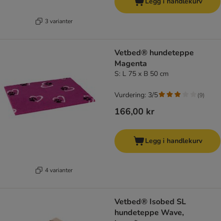
Legg i handlekurv
3 varianter
Vetbed® hundeteppe
Magenta
S: L 75 x B 50 cm
Vurdering: 3/5
(
9
)
166,00 kr
Legg i handlekurv
4 varianter
Vetbed® Isobed SL
hundeteppe Wave,