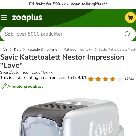
Fri frakt fra 599 kr - ingen tollavgifter**
Katalogmeny
Søk
etter
produkter
Katt
Kattedo & hygiene
Kattedo med lokk
Savic Kattetoalett Nes
Savic Kattetoalett Nestor Impression
"Love"
Svart/sølv med "Love" trykk
This is a stars rating area from zero to 5: 4.1/5
(
264
)
Anmeld produktet