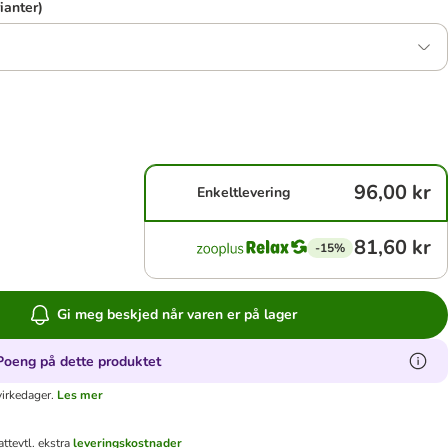
rianter)
96,00 kr
Enkeltlevering
81,60 kr
-15%
Gi meg beskjed når varen er på lager
Poeng på dette produktet
virkedager.
Les mer
att
evtl. ekstra
leveringskostnader