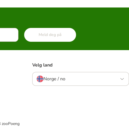
Meld deg på
Velg land
Norge / no
33 zooPoeng