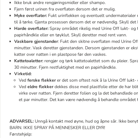
Ikke bruk andre rengjøringsmidler eller shampo.
Fjern først urinen fra overflaten dersom det er mulig.
Myke overflater:
Fukt urinflekken og eventuelt undermaterialer ri
til å tørke. Gjenta prosessen dersom det er nødvendig. Skyll de
Harde overflater:
Spray området rikelig med Urine Off lukt- og fl
papirhåndkle eller en tøyklut. Skyll deretter med rent vann.
Vaskbare gjenstander
: Fukt den skitne overflaten med Urine Off 
minutter. Vask deretter gjenstanden. Dersom gjenstanden er ekstr
katter over natten i en plastpose før den vaskes.
Kattetoaletter:
rengjør og tørk kattetoalettet som du pleier. Spra
30 minutter. Fjern restfuktighet med en papirhåndkle.
Virketid:
Ved
ferske flekker
er det som oftest nok å la Urine Off lukt- og
Ved
eldre flekker
dekkes disse med plastfolie etter de har bli
virke over natten. Fjern deretter folien og la det behandlede om
et par minutter. Det kan være nødvendig å behandle området f
ADVARSEL:
Unngå kontakt med øyne, hud og åpne sår. Ikke be
BARN. IKKE SPRAY PÅ MENNESKER ELLER DYR!
Førstehjelp: