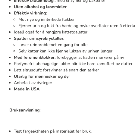
Effektiv bioteknologi:
med enzymer og bakterier
Uten alkohol og løsemidler
Effektiv virkning:
Mot nye og inntørkede flekker
Fjerner urin og lukt fra harde og myke overflater uten å etterla
Ideell også for å rengjøre kattetoaletter
Spalter urinsyrekrystaller:
Løser urinproblemet en gang for alle
Selv katter kan ikke kjenne lukten av urinen lenger
Med feromonblokker:
forebygger at katten markerer på ny
Parfymefri: ubehagelige lukter blir ikke bare kamuflert av dufter
Lett sitrusduft: forsvinner så snart den tørker
Ufarlig for mennesker og dyr
Anbefalt av dyrleger
Made in USA
Bruksanvisning:
Test fargeektheten på materialet før bruk.