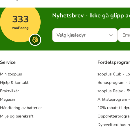
Nyhetsbrev - Ikke gå glipp a
333
zooPoeng
Velg kjæledyr
Service
Fordelsprogr
Min zooplus
zooplus Club - Lo
Hjelp & kontakt
Bonusprogram - L
Fraktvilkår
zooplus Relax - 5
Magasin
Affiliateprogram 
Håndtering av batterier
10% rabatt til dy
Miljø og bærekraft
Oppdretterprogra
Dyrevelferd hos 