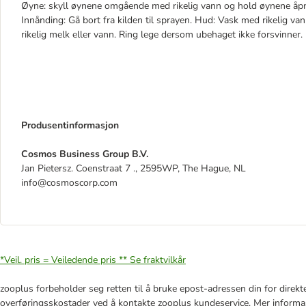
Øyne: skyll øynene omgående med rikelig vann og hold øynene åpne.
Innånding: Gå bort fra kilden til sprayen. Hud: Vask med rikelig va
rikelig melk eller vann. Ring lege dersom ubehaget ikke forsvinner.
Produsentinformasjon
Cosmos Business Group B.V.
Jan Pietersz. Coenstraat 7 ., 2595WP, The Hague, NL
info@cosmoscorp.com
*Veil. pris = Veiledende pris **
Se fraktvilkår
zooplus forbeholder seg retten til å bruke epost-adressen din for direkt
overføringsskostader ved å kontakte zooplus kundeservice. Mer informa