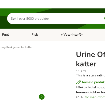
Søk
etter
produkter
Fugl
Fisk
+ Veterinærfôr
Åpne kategorimeny: Små kjæledyr
Åpne kategorimeny: Fugl
Åpne kategorimeny: Fisk
Åp
- og flekkfjerner for katter
Urine Of
katter
118 ml
This is a stars ratin
Anmeld produk
Effektiv bioteknolog
feromonblokker for
USA.
for mer info