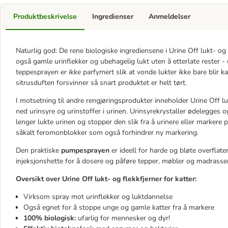
Produktbeskrivelse
Ingredienser
Anmeldelser
Naturlig god: De rene biologiske ingrediensene i Urine Off lukt- og 
også gamle urinflekker og ubehagelig lukt uten å etterlate rester -
teppesprayen er ikke parfymert slik at vonde lukter ikke bare bli
sitrusduften forsvinner så snart produktet er helt tørt.
I motsetning til andre rengjøringsprodukter inneholder Urine Off luk
ned urinsyre og urinstoffer i urinen. Urinsyrekrystaller ødelegges og 
lenger lukte urinen og stopper den slik fra å urinere eller marker
såkalt feromonblokker som også forhindrer ny markering.
Den praktiske
pumpesprayen
er ideell for harde og bløte overflat
injeksjonshette for å dosere og påføre tepper, møbler og madrasser
Oversikt over Urine Off lukt- og flekkfjerner for katter:
Virksom spray mot urinflekker og luktdannelse
Også egnet for å stoppe unge og gamle katter fra å markere
100% biologisk:
ufarlig for mennesker og dyr!