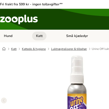
Fri frakt fra 599 kr - ingen tollavgifter**
Hund
Katt
Små kjæledyr
Åpne kategorimeny: Hund
Åpne kategorimeny: Katt
Katt
Kattedo & hygiene
Luktnøytraliserer & tilbehør
Urine Off lukt