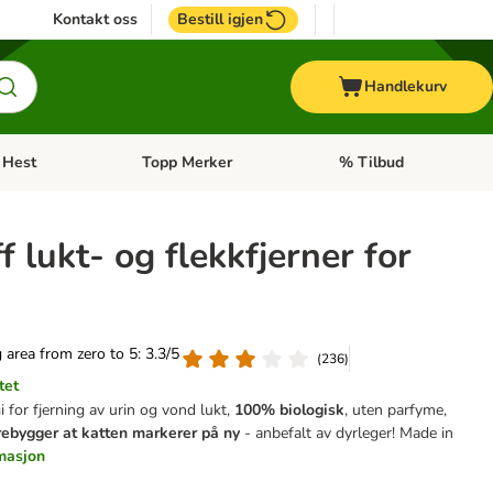
Kontakt oss
Bestill igjen
Handlekurv
Hest
Topp Merker
% Tilbud
ne kategorimeny: + Veterinærfôr
Åpne kategorimeny: Hest
Åpne kategorimeny: Top
f lukt- og flekkfjerner for
g area from zero to 5: 3.3/5
(
236
)
tet
i for fjerning av urin og vond lukt,
100% biologisk
, uten parfyme,
ebygger at katten markerer på ny
- anbefalt av dyrleger! Made in
rmasjon