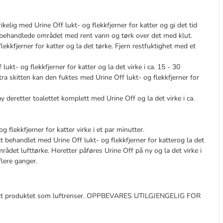
kelig med Urine Off lukt- og flekkfjerner for katter og gi det tid
t behandlede området med rent vann og tørk over det med klut.
ekkfjerner for katter og la det tørke. Fjern restfuktighet med et
lukt- og flekkfjerner for katter og la det virke i ca. 15 - 30
a skitten kan den fuktes med Urine Off lukt- og flekkfjerner for
y deretter toalettet komplett med Urine Off og la det virke i ca.
 flekkfjerner for katter virke i et par minutter.
tt behandlet med Urine Off lukt- og flekkfjerner for katterog la det
rådet lufttørke. Heretter påføres Urine Off på ny og la det virke i
lere ganger.
nytt produktet som luftrenser. OPPBEVARES UTILGJENGELIG FOR