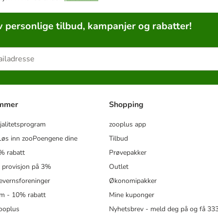
v personlige tilbud, kampanjer og rabatter!
ammer
Shopping
jalitetsprogram
zooplus app
øs inn zooPoengene dine
Tilbud
% rabatt
Prøvepakker
- provisjon på 3%
Outlet
revernsforeninger
Økonomipakker
m - 10% rabatt
Mine kuponger
zooplus
Nyhetsbrev - meld deg på og få 3