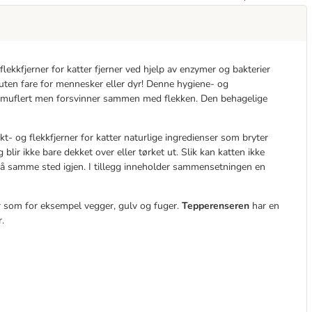
flekkfjerner for katter fjerner ved hjelp av enzymer og bakterier
 uten fare for mennesker eller dyr! Denne hygiene- og
r kamuflert men forsvinner sammen med flekken. Den behagelige
t- og flekkfjerner for katter naturlige ingredienser som bryter
blir ikke bare dekket over eller tørket ut. Slik kan katten ikke
e på samme sted igjen. I tillegg inneholder sammensetningen en
er som for eksempel vegger, gulv og fuger.
Tepperenseren
har en
.