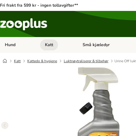
Fri frakt fra 599 kr - ingen tollavgifter**
Hund
Katt
Små kjæledyr
Åpne kategorimeny: Hund
Åpne kategorimeny: Katt
Katt
Kattedo & hygiene
Luktnøytraliserer & tilbehør
Urine Off lukt