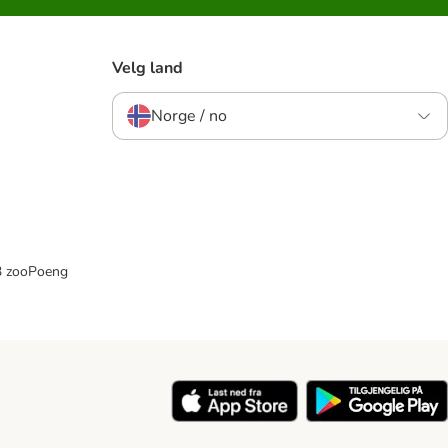
Velg land
Norge / no
33 zooPoeng