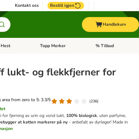
Kontakt oss
Bestill igjen
Handlekurv
Hest
Topp Merker
% Tilbud
ne kategorimeny: + Veterinærfôr
Åpne kategorimeny: Hest
Åpne kategorimeny: Top
f lukt- og flekkfjerner for
g area from zero to 5: 3.3/5
(
236
)
tet
i for fjerning av urin og vond lukt,
100% biologisk
, uten parfyme,
ebygger at katten markerer på ny
- anbefalt av dyrleger! Made in
rmasjon