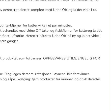
y deretter toalettet komplett med Urine Off og la det virke i ca.
 flekkfjerner for katter virke i et par minutter.
tt behandlet med Urine Off lukt- og flekkfjerner for katterog la det
rådet lufttørke. Heretter påføres Urine Off på ny og la det virke i
lere ganger.
nytt produktet som luftrenser. OPPBEVARES UTILGJENGELIG FOR
 Ring legen dersom irritasjonen i øynene ikke forsvinner.
nn og såpe. Svelging: fjern produktet fra munnen og drikk deretter