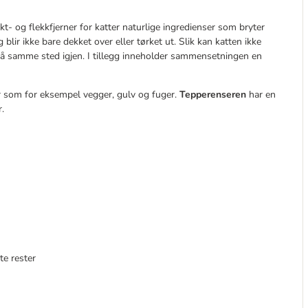
t- og flekkfjerner for katter naturlige ingredienser som bryter
blir ikke bare dekket over eller tørket ut. Slik kan katten ikke
e på samme sted igjen. I tillegg inneholder sammensetningen en
er som for eksempel vegger, gulv og fuger.
Tepperenseren
har en
.
te rester