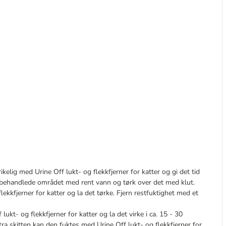
kelig med Urine Off lukt- og flekkfjerner for katter og gi det tid
t behandlede området med rent vann og tørk over det med klut.
ekkfjerner for katter og la det tørke. Fjern restfuktighet med et
lukt- og flekkfjerner for katter og la det virke i ca. 15 - 30
a skitten kan den fuktes med Urine Off lukt- og flekkfjerner for