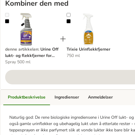
Kombiner den med
Urine Off lukt- og flekkfjerner for katter
Trixie Urinflekkfjerner
denne artikkelen
:
Urine Off
Trixie Urinflekkfjerner
lukt- og flekkfjerner for
750 ml
katter
Spray 500 ml
Produktbeskrivelse
Ingredienser
Anmeldelser
Naturlig god: De rene biologiske ingrediensene i Urine Off lukt- og 
også gamle urinflekker og ubehagelig lukt uten å etterlate rester -
teppesprayen er ikke parfymert slik at vonde lukter ikke bare bli