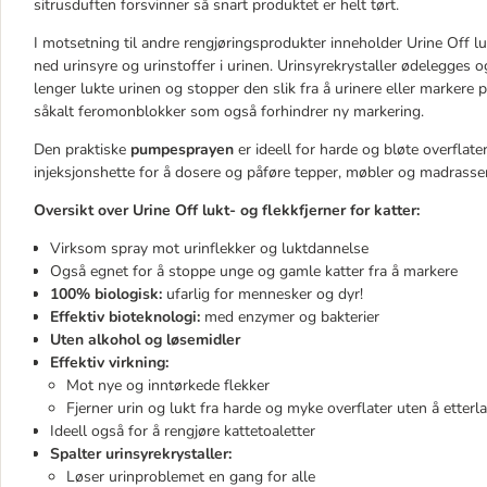
sitrusduften forsvinner så snart produktet er helt tørt.
I motsetning til andre rengjøringsprodukter inneholder Urine Off luk
ned urinsyre og urinstoffer i urinen. Urinsyrekrystaller ødelegges og 
lenger lukte urinen og stopper den slik fra å urinere eller marker
såkalt feromonblokker som også forhindrer ny markering.
Den praktiske
pumpesprayen
er ideell for harde og bløte overflat
injeksjonshette for å dosere og påføre tepper, møbler og madrasser
Oversikt over Urine Off lukt- og flekkfjerner for katter:
Virksom spray mot urinflekker og luktdannelse
Også egnet for å stoppe unge og gamle katter fra å markere
100% biologisk:
ufarlig for mennesker og dyr!
Effektiv bioteknologi:
med enzymer og bakterier
Uten alkohol og løsemidler
Effektiv virkning:
Mot nye og inntørkede flekker
Fjerner urin og lukt fra harde og myke overflater uten å etterla
Ideell også for å rengjøre kattetoaletter
Spalter urinsyrekrystaller:
Løser urinproblemet en gang for alle