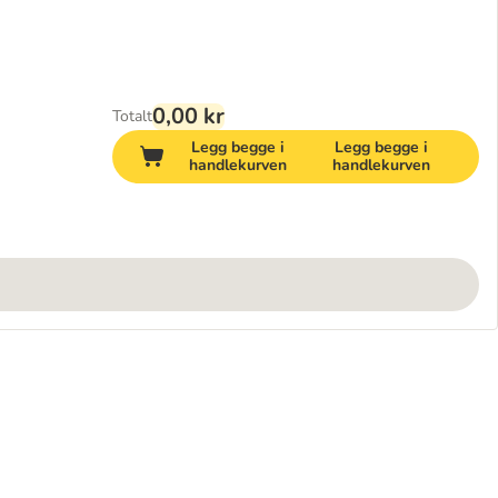
0,00 kr
Totalt
Legg begge i
Legg begge i
handlekurven
handlekurven