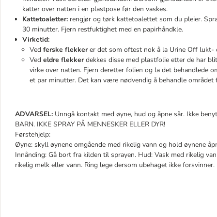
katter over natten i en plastpose før den vaskes.
Kattetoaletter:
rengjør og tørk kattetoalettet som du pleier. Spra
30 minutter. Fjern restfuktighet med en papirhåndkle.
Virketid:
Ved
ferske flekker
er det som oftest nok å la Urine Off lukt- og
Ved
eldre flekker
dekkes disse med plastfolie etter de har bli
virke over natten. Fjern deretter folien og la det behandlede om
et par minutter. Det kan være nødvendig å behandle området f
ADVARSEL:
Unngå kontakt med øyne, hud og åpne sår. Ikke be
BARN. IKKE SPRAY PÅ MENNESKER ELLER DYR!
Førstehjelp:
Øyne: skyll øynene omgående med rikelig vann og hold øynene åpne.
Innånding: Gå bort fra kilden til sprayen. Hud: Vask med rikelig va
rikelig melk eller vann. Ring lege dersom ubehaget ikke forsvinner.