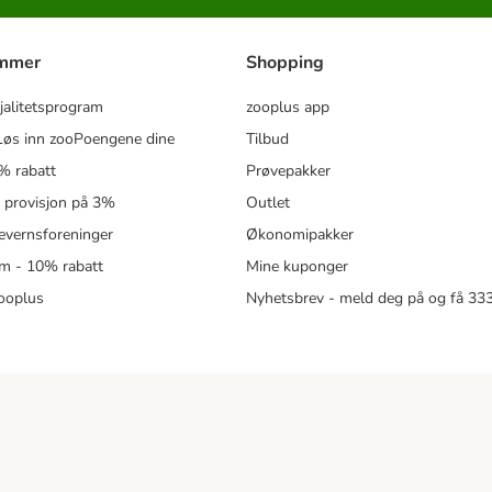
ammer
Shopping
jalitetsprogram
zooplus app
øs inn zooPoengene dine
Tilbud
% rabatt
Prøvepakker
- provisjon på 3%
Outlet
revernsforeninger
Økonomipakker
m - 10% rabatt
Mine kuponger
zooplus
Nyhetsbrev - meld deg på og få 3