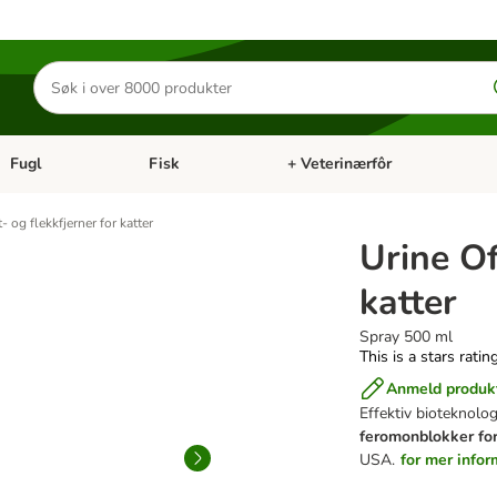
Søk
etter
produkter
Fugl
Fisk
+ Veterinærfôr
Åpne kategorimeny: Små kjæledyr
Åpne kategorimeny: Fugl
Åpne kategorimeny: Fisk
Åp
- og flekkfjerner for katter
Urine Of
katter
Spray 500 ml
This is a stars ratin
Anmeld produk
Effektiv bioteknolog
feromonblokker for
USA.
for mer info