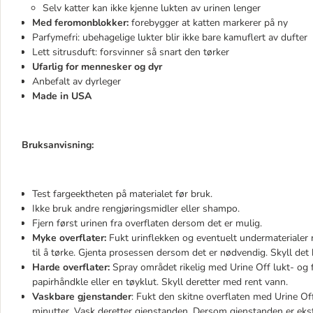
Selv katter kan ikke kjenne lukten av urinen lenger
Med feromonblokker:
forebygger at katten markerer på ny
Parfymefri: ubehagelige lukter blir ikke bare kamuflert av dufter
Lett sitrusduft: forsvinner så snart den tørker
Ufarlig for mennesker og dyr
Anbefalt av dyrleger
Made in USA
Bruksanvisning:
Test fargeektheten på materialet før bruk.
Ikke bruk andre rengjøringsmidler eller shampo.
Fjern først urinen fra overflaten dersom det er mulig.
Myke overflater:
Fukt urinflekken og eventuelt undermaterialer ri
til å tørke. Gjenta prosessen dersom det er nødvendig. Skyll de
Harde overflater:
Spray området rikelig med Urine Off lukt- og fl
papirhåndkle eller en tøyklut. Skyll deretter med rent vann.
Vaskbare gjenstander
: Fukt den skitne overflaten med Urine Off 
minutter. Vask deretter gjenstanden. Dersom gjenstanden er ekstr