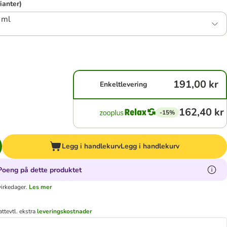
rianter)
 ml
191,00 kr
Enkeltlevering
162,40 kr
-15%
Legg i handlekurv
Legg i handlekurv
Poeng på dette produktet
virkedager.
Les mer
att
evtl. ekstra
leveringskostnader