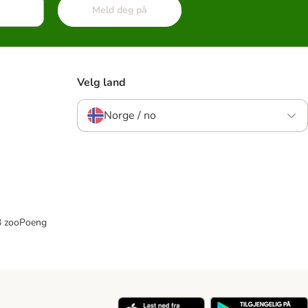
Meld deg på
Velg land
Norge / no
33 zooPoeng