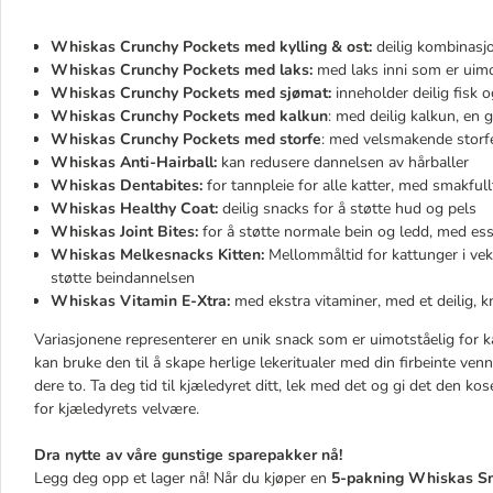
Whiskas Crunchy Pockets med kylling & ost:
deilig kombinasj
Whiskas Crunchy Pockets med laks:
med laks inni som er uimot
Whiskas Crunchy Pockets med sjømat:
inneholder deilig fisk 
Whiskas Crunchy Pockets med kalkun
: med deilig kalkun, en 
Whiskas Crunchy Pockets
med storfe
: med velsmakende storfe 
Whiskas Anti-Hairball:
kan redusere dannelsen av hårballer
Whiskas Dentabites:
for tannpleie for alle katter, med smakful
Whiskas Healthy Coat:
deilig snacks for å støtte hud og pels
Whiskas Joint Bites:
for å støtte normale bein og ledd, med ess
Whiskas Melkesnacks Kitten:
Mellommåltid for kattunger i ve
støtte beindannelsen
Whiskas Vitamin E-Xtra:
med ekstra vitaminer, med et deilig, 
Variasjonene representerer en unik snack som er uimotståelig for k
kan bruke den til å skape herlige lekeritualer med din firbeinte v
dere to. Ta deg tid til kjæledyret ditt, lek med det og gi det den ko
for kjæledyrets velvære.
Dra nytte av våre gunstige sparepakker nå!
Legg deg opp et lager nå! Når du kjøper en
5-pakning Whiskas S