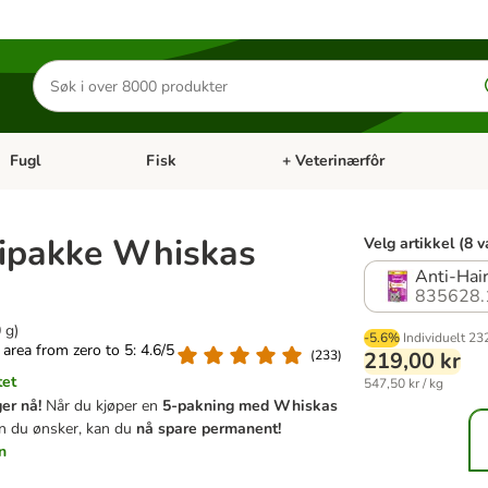
Søk
etter
produkter
Fugl
Fisk
+ Veterinærfôr
Åpne kategorimeny: Små kjæledyr
Åpne kategorimeny: Fugl
Åpne kategorimeny: Fisk
Åp
pakke Whiskas
Velg artikkel (8 v
Anti-Hair
835628.
 g)
-5.6%
Individuelt
232
g area from zero to 5: 4.6/5
(
233
)
219,00 kr
tet
547,50 kr / kg
er nå!
Når du kjøper en
5-pakning med Whiskas
n du ønsker, kan du
nå spare permanent!
n