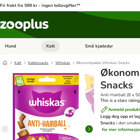
Fri frakt fra 599 kr - ingen tollavgifter**
Hund
Katt
Små kjæledyr
Åpne kategorimeny: Hund
Åpne kategorimeny: Katt
Katt
Kattesnacks
Whiskas
Økonomipakke Whiskas Snacks
Økonomi
Snacks
Anti-Hairball (8 x 50
This is a stars ratin
Anmeld produk
Legg deg opp et lag
Snacks
i den smake
for mer informasjo