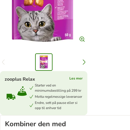
zooplus Relax
Les mer
Starter ved en
minimumsbestilling på 299 kr
Motta regelmessige leveranser
Endre, sett på pause eller si
opp til enhver tid
Kombiner den med