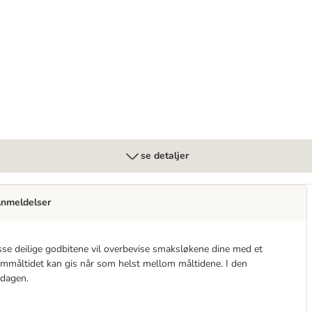
se detaljer
nmeldelser
isse deilige godbitene vil overbevise smaksløkene dine med et
lommåltidet kan gis når som helst mellom måltidene. I den
 dagen.