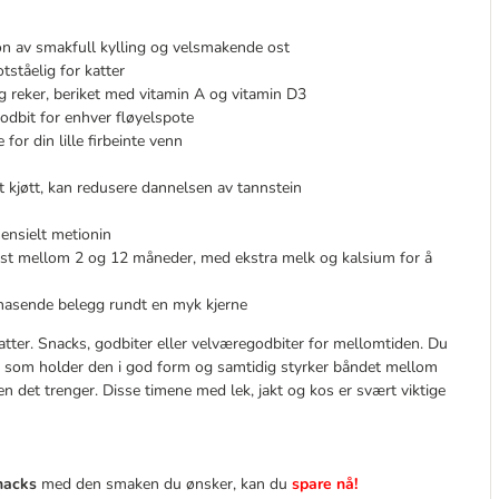
on av smakfull kylling og velsmakende ost
ståelig for katter
og reker, beriket med vitamin A og vitamin D3
godbit for enhver fløyelspote
for din lille firbeinte venn
lt kjøtt, kan redusere dannelsen av tannstein
ensielt metionin
kst mellom 2 og 12 måneder, med ekstra melk og kalsium for å
knasende belegg rundt en myk kjerne
atter. Snacks, godbiter eller velværegodbiter for mellomtiden. Du
enn som holder den i god form og samtidig styrker båndet mellom
sen det trenger. Disse timene med lek, jakt og kos er svært viktige
nacks
med den smaken du ønsker, kan du
spare nå!