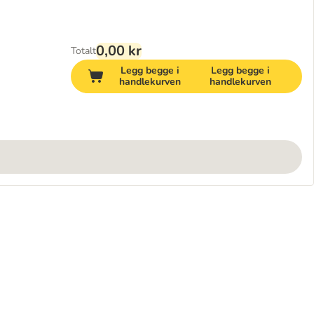
0,00 kr
Totalt
Legg begge i
Legg begge i
handlekurven
handlekurven