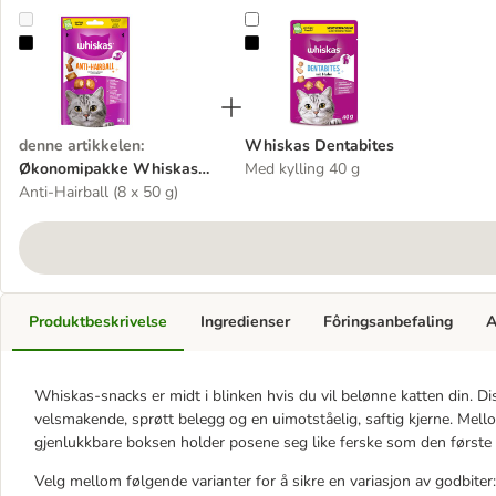
Økonomipakke Whiskas Snacks
Whiskas Dentabites
denne artikkelen
:
Whiskas Dentabites
Økonomipakke Whiskas
Med kylling 40 g
Snacks
Anti-Hairball (8 x 50 g)
Produktbeskrivelse
Ingredienser
Fôringsanbefaling
A
Whiskas-snacks er midt i blinken hvis du vil belønne katten din. D
velsmakende, sprøtt belegg og en uimotståelig, saftig kjerne. Mel
gjenlukkbare boksen holder posene seg like ferske som den første
Velg mellom følgende varianter for å sikre en variasjon av godbiter: