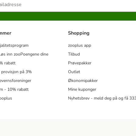
ammer
Shopping
jalitetsprogram
zooplus app
øs inn zooPoengene dine
Tilbud
% rabatt
Prøvepakker
- provisjon på 3%
Outlet
revernsforeninger
Økonomipakker
m - 10% rabatt
Mine kuponger
zooplus
Nyhetsbrev - meld deg på og få 3