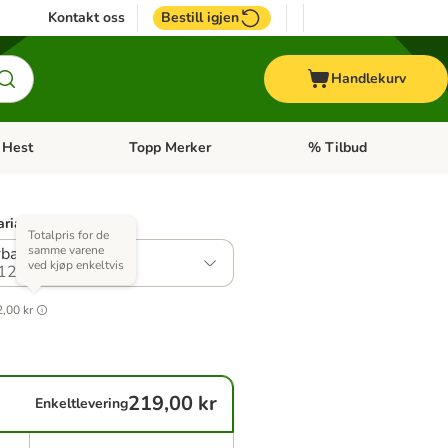
Kontakt oss
Bestill igjen
Handlekurv
Hest
Topp Merker
% Tilbud
ne kategorimeny: + Veterinærfôr
Åpne kategorimeny: Hest
Åpne kategorimeny: Top
arianter)
Totalpris for de
samme varene
ball (8 x 50 g)
ved kjøp enkeltvis
12
,00 kr
219,00 kr
Enkeltlevering