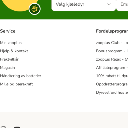
Velg kjæledyr
Service
Fordelsprogr
Min zooplus
zooplus Club - Lo
Hjelp & kontakt
Bonusprogram - L
Fraktvilkår
zooplus Relax - 5
Magasin
Affiliateprogram 
Håndtering av batterier
10% rabatt til dy
Miljø og bærekraft
Oppdretterprogra
Dyrevelferd hos 