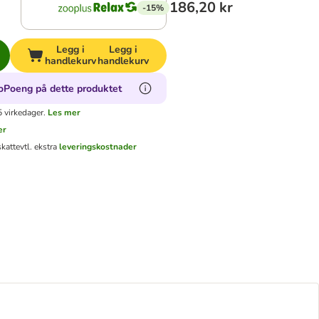
186,20 kr
-15%
Legg i
Legg i
handlekurv
handlekurv
oPoeng på dette produktet
 virkedager.
Les mer
er
skatt
evtl. ekstra
leveringskostnader