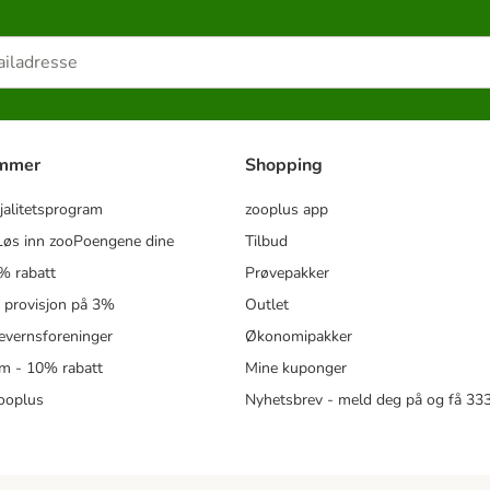
ammer
Shopping
jalitetsprogram
zooplus app
øs inn zooPoengene dine
Tilbud
% rabatt
Prøvepakker
- provisjon på 3%
Outlet
revernsforeninger
Økonomipakker
m - 10% rabatt
Mine kuponger
zooplus
Nyhetsbrev - meld deg på og få 3