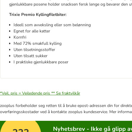
gjenlukkbare posene holder snacksen fersk lenge og bevarer den uts
Trixie Premio Kyllingfiletbiter:
Ideell som avveksling eller som belønning
Egnet for alle katter
Kornfri
Med 72% smakfull kylling
Uten tilsetningsstoffer
Uten tilsatt sukker
I praktiske gjenlukkbare poser
*Veil. pris = Veiledende pris **
Se fraktvilkår
zooplus forbeholder seg retten til å bruke epost-adressen din for direkt
overføringsskostader ved å kontakte zooplus kundeservice. Mer informa
Nyhetsbrev - Ikke gå glipp a