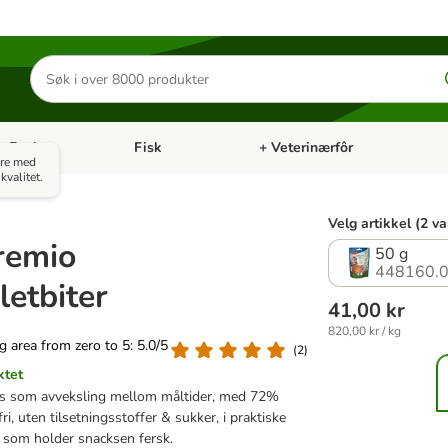
Søk
etter
produkter
Fugl
Fisk
+ Veterinærfôr
Åpne kategorimeny: Små kjæledyr
Åpne kategorimeny: Fugl
Åpne kategorimeny: Fisk
Åp
åre med
kvalitet.
Velg artikkel (2 va
Premio
50 g
448160.
iletbiter
41,00 kr
820,00 kr / kg
ng area from zero to 5: 5.0/5
(
2
)
ktet
ks som avveksling mellom måltider, med 72%
fri, uten tilsetningsstoffer & sukker, i praktiske
 som holder snacksen fersk.