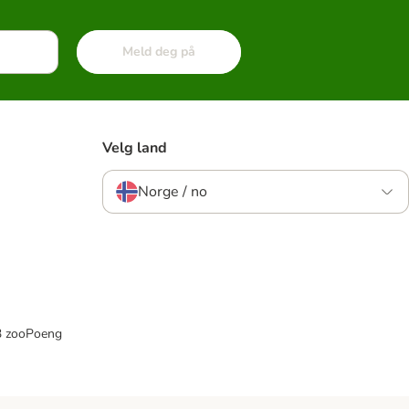
Meld deg på
Velg land
Norge / no
33 zooPoeng