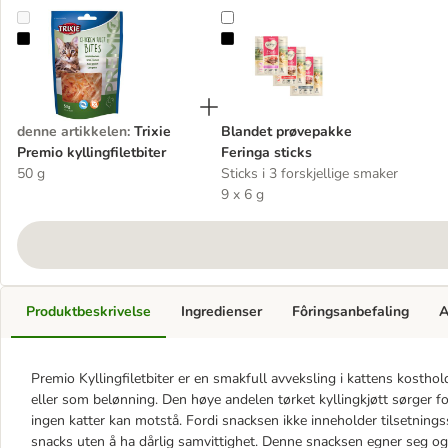
Trixie Premio kyllingfiletbiter
Blandet prøvepakke Feringa sticks
denne artikkelen
:
Trixie
Blandet prøvepakke
Premio kyllingfiletbiter
Feringa sticks
50 g
Sticks i 3 forskjellige smaker
9 x 6 g
Produktbeskrivelse
Ingredienser
Fôringsanbefaling
A
Premio Kyllingfiletbiter er en smakfull avveksling i kattens kosth
eller som belønning. Den høye andelen tørket kyllingkjøtt sørger 
ingen katter kan motstå. Fordi snacksen ikke inneholder tilsetningsst
snacks uten å ha dårlig samvittighet. Denne snacksen egner seg ogs