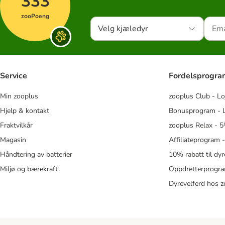
333
zooPoeng
Velg kjæledyr
Service
Fordelsprogr
Min zooplus
zooplus Club - Lo
Hjelp & kontakt
Bonusprogram - L
Fraktvilkår
zooplus Relax - 5
Magasin
Affiliateprogram 
Håndtering av batterier
10% rabatt til dy
Miljø og bærekraft
Oppdretterprogra
Dyrevelferd hos 