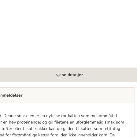
se detaljer
nmeldelser
old. Denne snacksen er en nytelse for katten som mellommåltid
for en høy proteinandel og gir filetene en uforglemmelig smak som
offer eller tilsatt sukker kan du gi den til katten som fettfattig
å for fôrømfintlige katter fordi den ikke inneholder korn. De