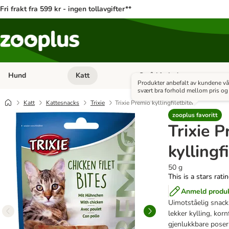
Fri frakt fra 599 kr - ingen tollavgifter**
Hund
Katt
Små kjæledyr
Åpne kategorimeny: Hund
Åpne kategorimeny: Katt
Produkter anbefalt av kundene v
svært bra forhold mellom pris og 
Katt
Kattesnacks
Trixie
Trixie Premio kyllingfiletbiter
zooplus favoritt
Trixie 
kyllingf
50 g
This is a stars rati
Anmeld produ
Uimotståelig snac
lekker kylling, korn
gjenlukkbare poser