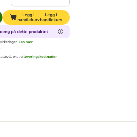
Legg i
Legg i
handlekurv
handlekurv
oeng på dette produktet
virkedager.
Les mer
r
katt
evtl. ekstra
leveringskostnader