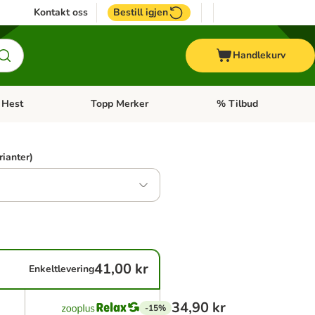
Kontakt oss
Bestill igjen
Handlekurv
Hest
Topp Merker
% Tilbud
ne kategorimeny: + Veterinærfôr
Åpne kategorimeny: Hest
Åpne kategorimeny: Top
rianter)
0
41,00 kr
Enkeltlevering
34,90 kr
-15%