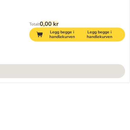
0,00 kr
Totalt
Legg begge i
Legg begge i
handlekurven
handlekurven