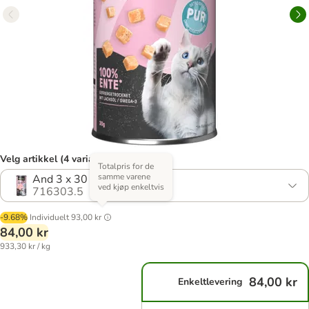
Velg artikkel (4 varianter)
Totalpris for de
samme varene
And 3 x 30 g
ved kjøp enkeltvis
716303.5
-9.68%
Individuelt
93,00 kr
84,00 kr
933,30 kr / kg
84,00 kr
Enkeltlevering