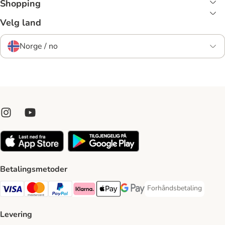
Shopping
Velg land
Norge / no
Betalingsmetoder
Forhåndsbetaling
Forhåndsbetaling Paym
Visa Payment Method
Mastercard Payment Method
PayPal Payment Method
Klarna Payment Method
Apple Pay Payment Method
Google Pay Payment Method
Levering