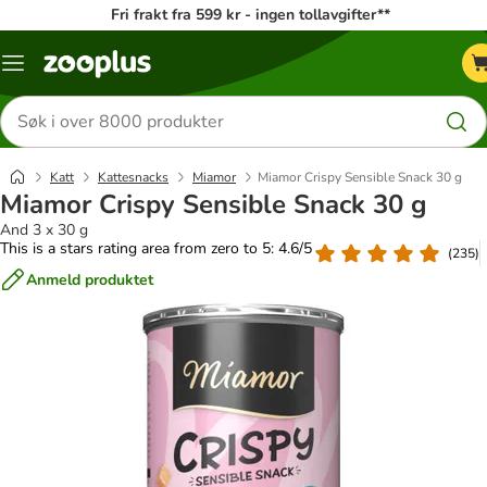
Fri frakt fra 599 kr - ingen tollavgifter**
Katalogmeny
Søk
etter
produkter
Katt
Kattesnacks
Miamor
Miamor Crispy Sensible Snack 30 g
Miamor Crispy Sensible Snack 30 g
And 3 x 30 g
This is a stars rating area from zero to 5: 4.6/5
(
235
)
Anmeld produktet