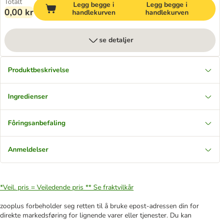
Totalt
Legg begge i
Legg begge i
0,00 kr
handlekurven
handlekurven
se detaljer
Produktbeskrivelse
Ingredienser
Fôringsanbefaling
Anmeldelser
*Veil. pris = Veiledende pris **
Se fraktvilkår
zooplus forbeholder seg retten til å bruke epost-adressen din for
direkte markedsføring for lignende varer eller tjenester. Du kan