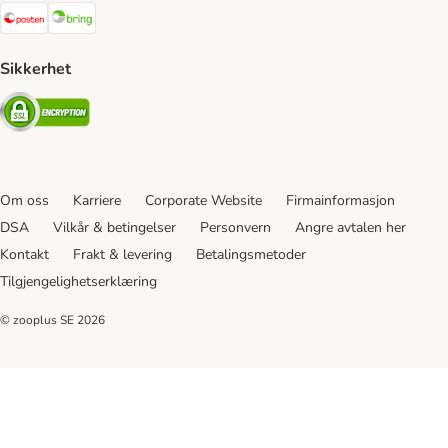
Posten Shipping Method
Bring Shipping Method
Sikkerhet
Security
Om oss
Karriere
Corporate Website
Firmainformasjon
DSA
Vilkår & betingelser
Personvern
Angre avtalen her
Kontakt
Frakt & levering
Betalingsmetoder
Tilgjengelighetserklæring
© zooplus SE
2026