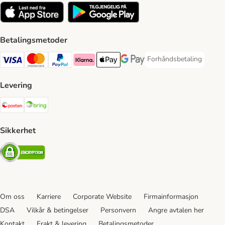
Betalingsmetoder
Forhåndsbetaling
Forhåndsbetaling Paym
Visa Payment Method
Mastercard Payment Method
PayPal Payment Method
Klarna Payment Method
Apple Pay Payment Method
Google Pay Payment Method
Levering
Posten Shipping Method
Bring Shipping Method
Sikkerhet
Security
Om oss
Karriere
Corporate Website
Firmainformasjon
DSA
Vilkår & betingelser
Personvern
Angre avtalen her
Kontakt
Frakt & levering
Betalingsmetoder