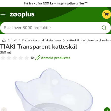
Fri frakt fra 599 kr - ingen tollavgifter**
Katalogmeny
Søk
etter
produkter
Katt
Katteskåler og drikkefontener
Katteskål plast, bambus & melam
TIAKI Transparent katteskål
350 ml
Anmeld produktet
(
0
)