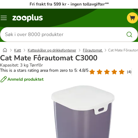
Fri frakt fra 599 kr - ingen tollavgifter**
Katalogmeny
Søk
etter
produkter
Katt
Katteskåler og drikkefontener
Fôrautomat
Cat Mate Fôrauto
Cat Mate Fôrautomat C3000
Kapasitet: 3 kg Tørrfôr
This is a stars rating area from zero to 5: 4.8/5
(
4
)
Anmeld produktet