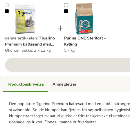
Tigerino Premium kattesand med sitrongressduft 12kg
Purina ONE Sterilcat - Kylling
denne artikkelen
:
Tigerino
Purina ONE Sterilcat -
Premium kattesand med
Kylling
sitrongressduft 12kg
Økonomipakke: 2 x 12 kg
5,7 kg
Produktbeskrivelse
Anmeldelser
Den populære Tigerino Premium kattesand med en subtil sitrongres
støvinnhold. Solide klumper kan fjernes fra søppelboksen hygienis
klumpestrøet laget av naturlig leire er fritt for kjemiske tilsetning
ubehagelige lukter. Finnes i mange duftvarianter.