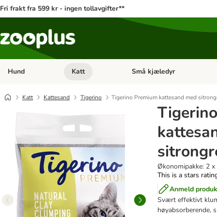
Fri frakt fra 599 kr - ingen tollavgifter**
Hund
Katt
Små kjæledyr
Åpne kategorimeny: Hund
Åpne kategorimeny: Katt
Katt
Kattesand
Tigerino
Tigerino Premium kattesand med sitrong
Tigerin
kattesa
sitrong
Økonomipakke: 2 x
This is a stars rati
Anmeld produk
Svært effektivt klum
høyabsorberende, si