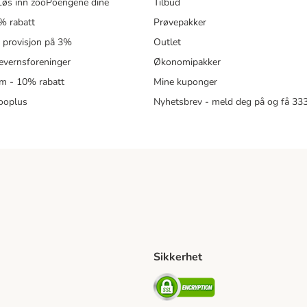
øs inn zooPoengene dine
Tilbud
% rabatt
Prøvepakker
- provisjon på 3%
Outlet
revernsforeninger
Økonomipakker
m - 10% rabatt
Mine kuponger
zooplus
Nyhetsbrev - meld deg på og få 3
Sikkerhet
ipping Method
ing Shipping Method
Security