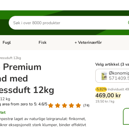
Søk
etter
produkter
Fugl
Fisk
+ Veterinærfôr
Åpne kategorimeny: Små kjæledyr
Åpne kategorimeny: Fugl
Åpne kategorimeny: Fisk
Åp
ressduft 12kg
o Premium
Velg artikkel (3 v
Økonomip
nd med
571409.
ressduft 12kg
-5.82%
Individuelt
49
469,00 kr
 12 kg
19,50 kr / kg
ng area from zero to 5: 4.6/5
(
74
)
tet
pestrø laget av naturlige leirgranulat: finkornet,
krer eksepsjonelt sterk klumper, binder effektivt