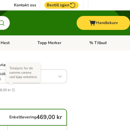
Kontakt oss
Bestill igjen
Handlekurv
Hest
Topp Merker
% Tilbud
ne kategorimeny: + Veterinærfôr
Åpne kategorimeny: Hest
Åpne kategorimeny: Top
arianter)
Totalpris for de
samme varene
akke: 2 x 12 kg
ved kjøp enkeltvis
5
8,00 kr
469,00 kr
Enkeltlevering