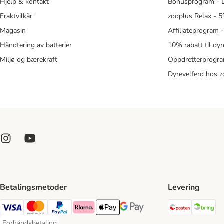
Hjelp & kontakt
Bonusprogram - L
Fraktvilkår
zooplus Relax - 5
Magasin
Affiliateprogram 
Håndtering av batterier
10% rabatt til dy
Miljø og bærekraft
Oppdretterprogra
Dyrevelferd hos 
Betalingsmetoder
Levering
Posten Sh
Br
Visa Payment Method
Mastercard Payment Method
PayPal Payment Method
Klarna Payment Method
Apple Pay Payment Method
Google Pay Payment Method
Forhåndsbetaling