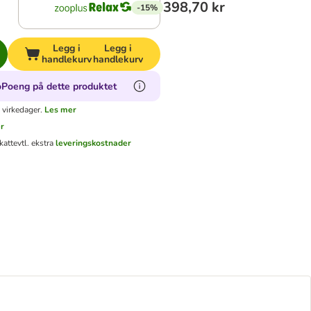
398,70 kr
-15%
Legg i
Legg i
handlekurv
handlekurv
oPoeng på dette produktet
 virkedager.
Les mer
r
katt
evtl. ekstra
leveringskostnader