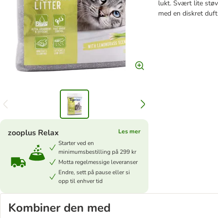
lukt. Svært lite stø
med en diskret duft
zooplus Relax
Les mer
Starter ved en
minimumsbestilling på 299 kr
Motta regelmessige leveranser
Endre, sett på pause eller si
opp til enhver tid
Kombiner den med