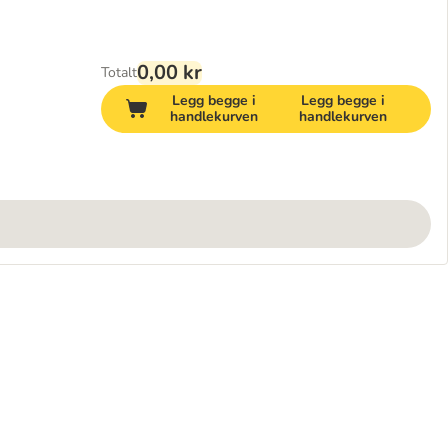
0,00 kr
Totalt
Legg begge i
Legg begge i
handlekurven
handlekurven