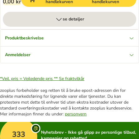
0,00 kr
handlekurven
handlekurven
se detaljer
Produktbeskrivelse
Anmeldelser
*Veil. pris = Veiledende pris **
Se fraktvilkår
zooplus forbeholder seg retten til å bruke epost-adressen din for
direkte markedsføring for lignende varer eller tjenester. Du kan
protestere mot dette til enhver tid uten ekstra kostnader utover de
standard overføringsskostader ved å kontakte zooplus kundeservice.
Mer informasjon finner du under:
personvern
333
Nyhetsbrev - Ikke gå glipp av personlige tilbud,
kampanjer og rabatter!