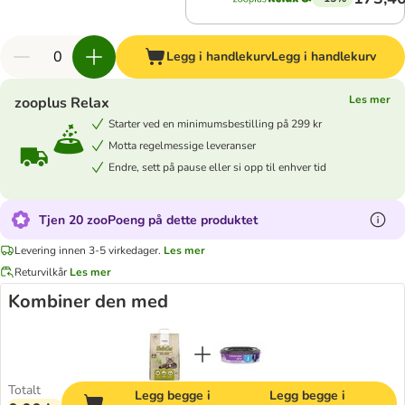
Legg i handlekurv
Legg i handlekurv
Les mer
zooplus Relax
Starter ved en minimumsbestilling på 299 kr
Motta regelmessige leveranser
Endre, sett på pause eller si opp til enhver tid
Tjen 20 zooPoeng på dette produktet
Levering innen 3-5 virkedager.
Les mer
Returvilkår
Les mer
Kombiner den med
Totalt
Legg begge i
Legg begge i