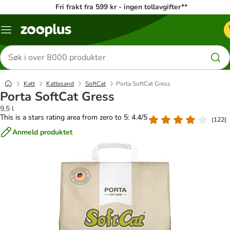
Fri frakt fra 599 kr - ingen tollavgifter**
Katalogmeny
Søk
etter
produkter
Katt
Kattesand
SoftCat
Porta SoftCat Gress
Porta SoftCat Gress
9,5 l
This is a stars rating area from zero to 5: 4.4/5
(
122
)
Anmeld produktet