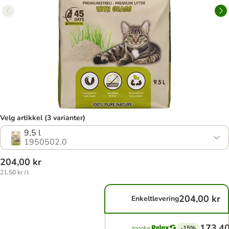
Velg artikkel (3 varianter)
9,5 l
1950502.0
204,00 kr
21,50 kr / l
204,00 kr
Enkeltlevering
173,40
-15%