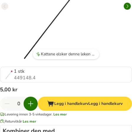
Kattene elsker denne leken og blir helt ville når de leker med den.
1 stk
449148.4
5,00 kr
Legg i handlekurv
Legg i handlekurv
Levering innen 3-5 virkedager.
Les mer
Returvilkår
Les mer
Kombiner den med