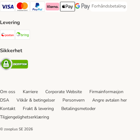
Forhåndsbetaling
Forhåndsbetaling Paym
Visa Payment Method
Mastercard Payment Method
PayPal Payment Method
Klarna Payment Method
Apple Pay Payment Method
Google Pay Payment Method
Levering
Posten Shipping Method
Bring Shipping Method
Sikkerhet
Security
Om oss
Karriere
Corporate Website
Firmainformasjon
DSA
Vilkår & betingelser
Personvern
Angre avtalen her
Kontakt
Frakt & levering
Betalingsmetoder
Tilgjengelighetserklæring
© zooplus SE
2026