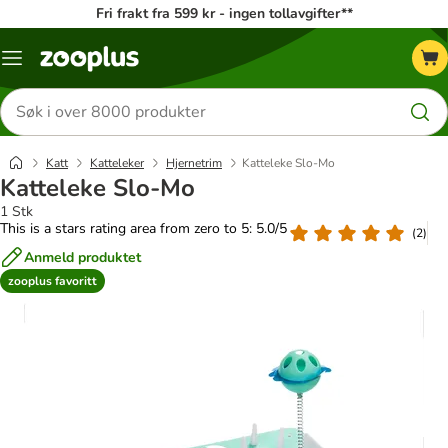
Fri frakt fra 599 kr - ingen tollavgifter**
Katalogmeny
Søk
etter
produkter
Katt
Katteleker
Hjernetrim
Katteleke Slo-Mo
Katteleke Slo-Mo
1 Stk
This is a stars rating area from zero to 5: 5.0/5
(
2
)
Anmeld produktet
zooplus favoritt