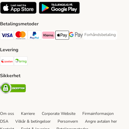
Betalingsmetoder
Forhåndsbetaling
Forhåndsbetaling Paym
Visa Payment Method
Mastercard Payment Method
PayPal Payment Method
Klarna Payment Method
Apple Pay Payment Method
Google Pay Payment Method
Levering
Posten Shipping Method
Bring Shipping Method
Sikkerhet
Security
Om oss
Karriere
Corporate Website
Firmainformasjon
DSA
Vilkår & betingelser
Personvern
Angre avtalen her