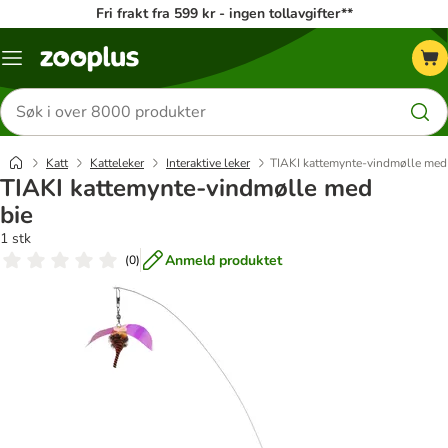
Fri frakt fra 599 kr - ingen tollavgifter**
Katalogmeny
Søk
etter
produkter
Katt
Katteleker
Interaktive leker
TIAKI kattemynte-vindmølle med
TIAKI kattemynte-vindmølle med
bie
1 stk
Anmeld produktet
(
0
)